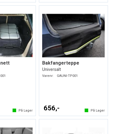
nett
Bakfangerteppe
Universalt
001
Varenr:
GAUNI-TP001
656,-
På Lager
På Lager