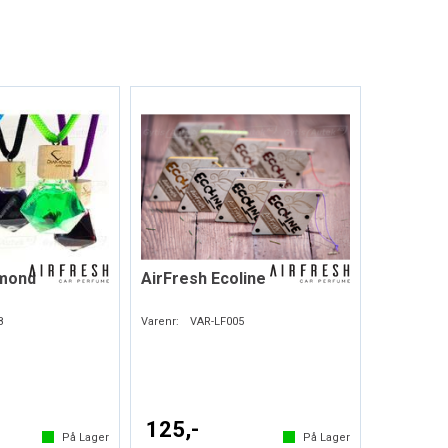
amond
AirFresh Ecoline
8
Varenr:
VAR-LF005
125,-
På Lager
På Lager