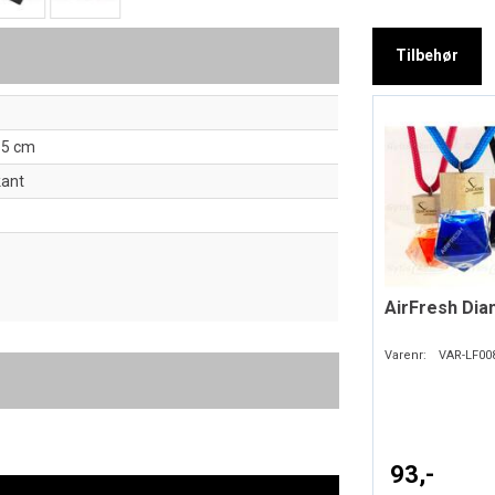
Tilbehør
15 cm
kant
AirFresh Di
Varenr:
VAR-LF00
93,-