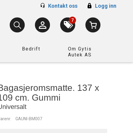
Kontakt oss
Logg inn
7
Bedrift
Om Gytis
Autek AS
Bagasjeromsmatte. 137 x
109 cm. Gummi
Universalt
arenr:
GAUNI-BM007