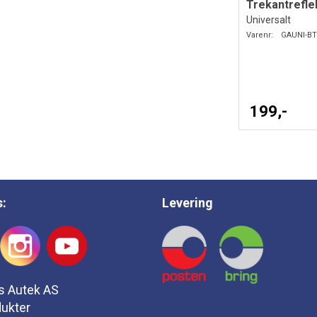
Trekantrefle
Universalt
Varenr:
GAUNI-BT
199,-
s:
Levering
s Autek AS
ukter