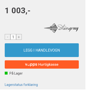
1 003,-
-
+
På Lager
Lagerstatus forklaring