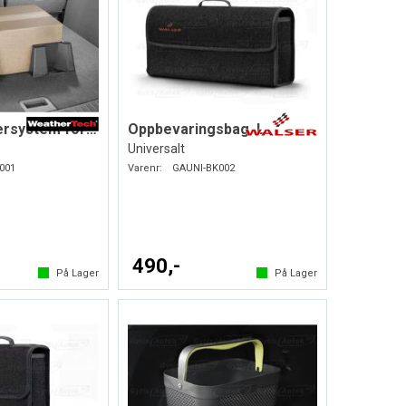
Lastebeholdersystem for bagasjerommet
Oppbevaringsbag. L
Universalt
001
Varenr:
GAUNI-BK002
490,-
På Lager
På Lager