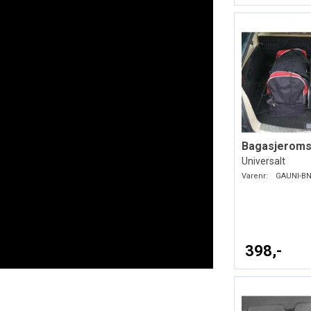
Bagasjeroms
Universalt
Varenr:
GAUNI-BN
398,-