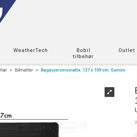
WeatherTech
Bobil
Outlet
tilbehør
ehør
>
Bilmatter
>
Bagasjeromsmatte. 137 x 109 cm. Gummi
V