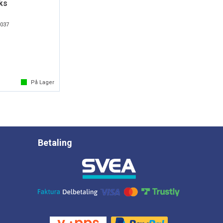
ks
037
På Lager
Betaling