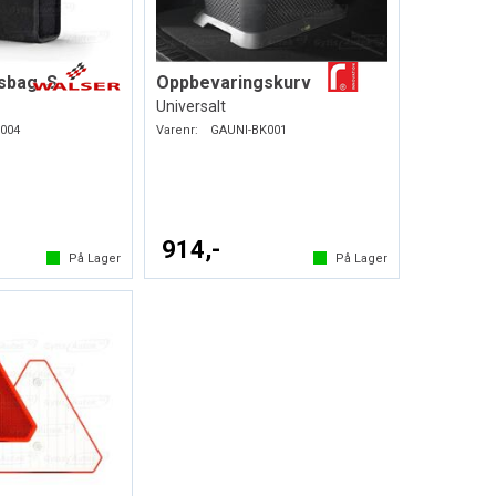
sbag. S
Oppbevaringskurv
Universalt
004
Varenr:
GAUNI-BK001
914,-
På Lager
På Lager