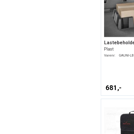
Plast
Varenr:
GAUNI-LB
681,-