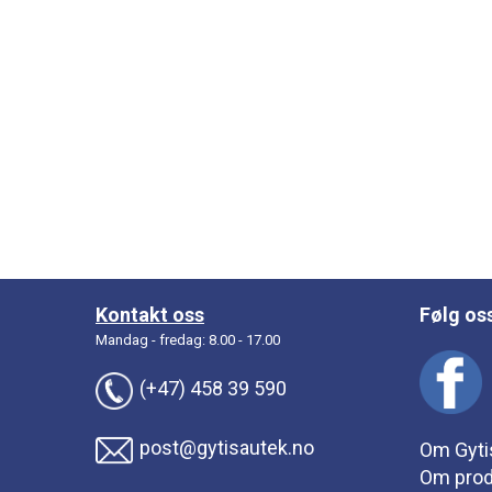
Kontakt oss
Følg os
Mandag - fredag: 8.00 - 17.00
(+47) 458 39 590
post@gytisautek.no
Om Gyti
Om prod