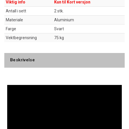
Viktig info
Kun til Kort versjon
Antall i sett
2 stk.
Materiale
Aluminium
Farge
Svart
Vektbegrensning
75 kg
Beskrivelse