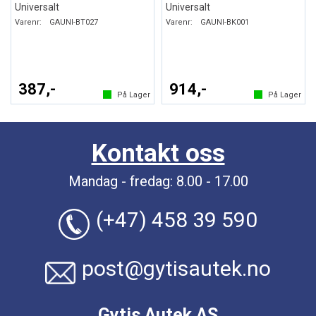
Universalt
Universalt
Varenr:
GAUNI-BT027
Varenr:
GAUNI-BK001
387,-
914,-
På Lager
På Lager
Kontakt oss
Mandag - fredag: 8.00 - 17.00
(+47) 458 39 590
post@gytisautek.no
Gytis Autek AS