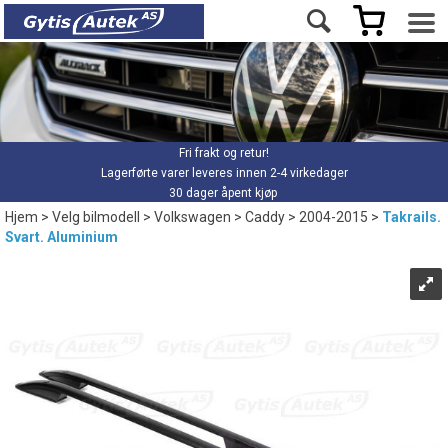
Fri frakt og retur!
Lagerførte varer leveres innen 2-4 virkedager
30 dager åpent kjøp
Hjem
>
Velg bilmodell
>
Volkswagen
>
Caddy
>
2004-2015
>
Takrails.
Svart. Aluminium