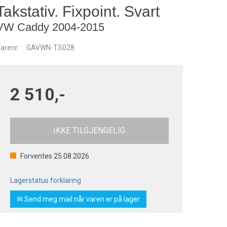
Takstativ. Fixpoint. Svart
VW Caddy 2004-2015
arenr:
GAVWN-TS028
2 510,-
IKKE TILGJENGELIG
Forventes
25.08.2026
Lagerstatus forklaring
✉ Send meg mail når varen er på lager