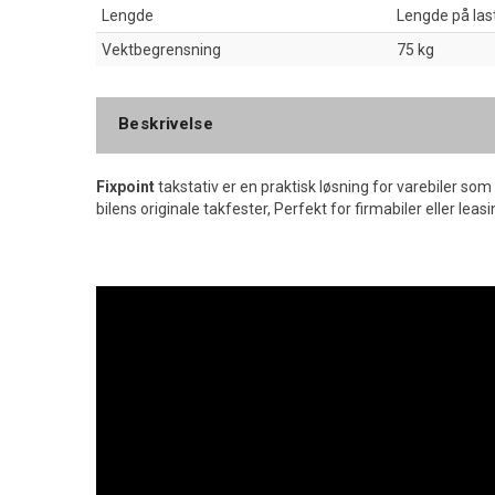
Lengde
Lengde på las
Vektbegrensning
75 kg
Beskrivelse
Fixpoint
takstativ er en praktisk løsning for varebiler som i
bilens originale takfester, Perfekt for firmabiler eller leasi