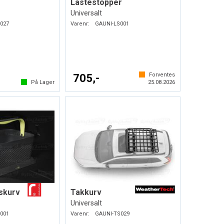
Lastestopper
Universalt
027
Varenr:
GAUNI-LS001
Forventes
705,-
På Lager
25.08.2026
skurv
Takkurv
Universalt
001
Varenr:
GAUNI-TS029