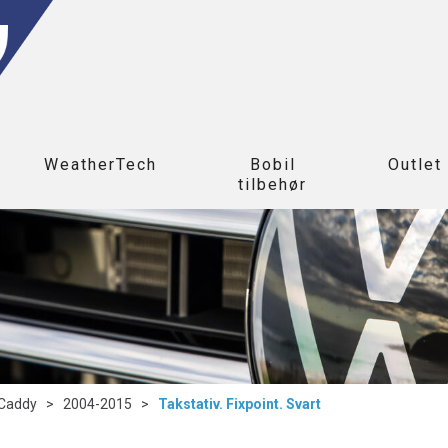
WeatherTech
Bobil
Outlet
tilbehør
Caddy
>
2004-2015
>
Takstativ. Fixpoint. Svart