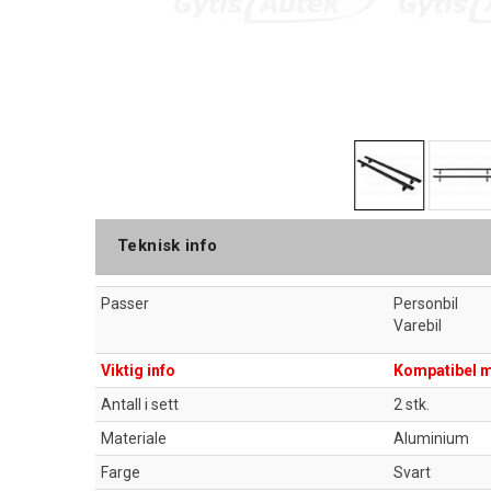
Teknisk info
Passer
Personbil
Varebil
Viktig info
Kompatibel m
Antall i sett
2 stk.
Materiale
Aluminium
Farge
Svart