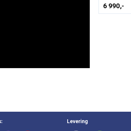
6 990,-
s:
Levering