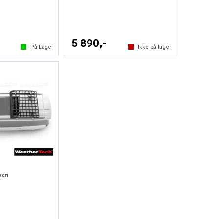
5 890,-
På Lager
Ikke på lager
031