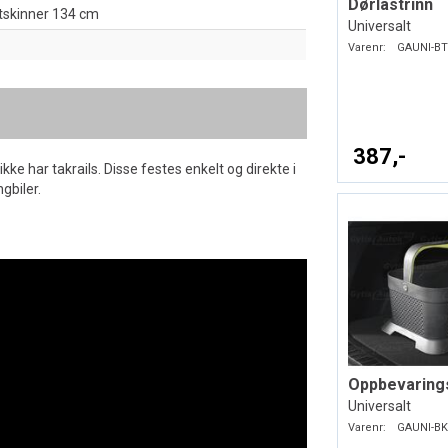
Dørlåstrinn
tskinner 134 cm
Universalt
Varenr:
GAUNI-BT
387,-
kke har takrails. Disse festes enkelt og direkte i
ngbiler.
Oppbevaring
Universalt
Varenr:
GAUNI-BK