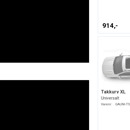
914,-
Takkurv XL
Universalt
Varenr:
GAUNI-TS