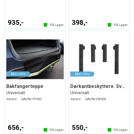
935,-
398,-
På Lager
På Lager
Bakfangerteppe
Dørkantbeskyttere. Svart. Myk plast
Universalt
Universalt
Varenr:
GAUNI-TP001
Varenr:
GAUNI-DB004
656,-
550,-
På Lager
På Lager