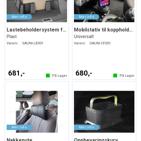
Lastebeholdersystem for bagasjerommet
Mobilstativ til koppholderen
Plast
Universalt
Varenr:
GAUNI-LB001
Varenr:
GAUNI-CF001
681,-
680,-
På Lager
På Lager
Nakkepute
Oppbevaringskurv