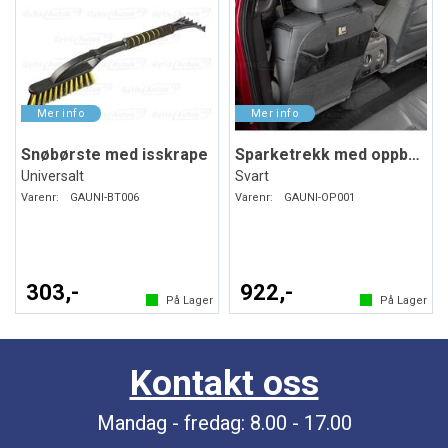
Snøbørste med isskrape
Sparketrekk med oppbevaring
Universalt
Svart
Varenr:
GAUNI-BT006
Varenr:
GAUNI-OP001
303,-
922,-
På Lager
På Lager
Kontakt oss
Mandag - fredag: 8.00 - 17.00