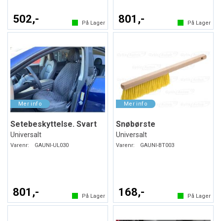
502,-
801,-
På Lager
På Lager
Setebeskyttelse. Svart
Snøbørste
Universalt
Universalt
Varenr:
GAUNI-UL030
Varenr:
GAUNI-BT003
801,-
168,-
På Lager
På Lager