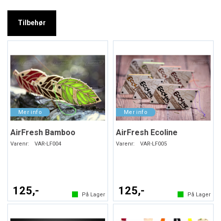
Tilbehør
AirFresh Bamboo
AirFresh Ecoline
Varenr:
VAR-LF004
Varenr:
VAR-LF005
125,-
125,-
På Lager
På Lager