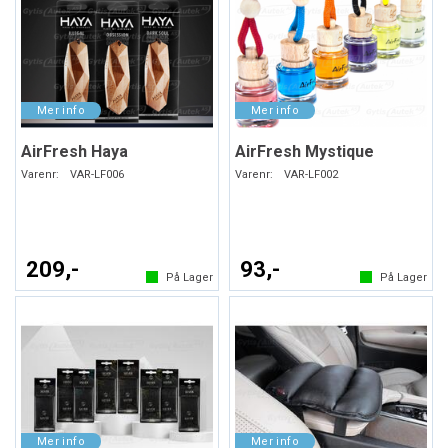
AirFresh Haya
AirFresh Mystique
Varenr:
VAR-LF006
Varenr:
VAR-LF002
209,-
93,-
På Lager
På Lager