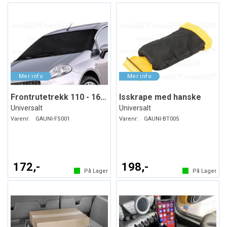
Frontrutetrekk 110 - 160 x 75 cm
Isskrape med hanske
Universalt
Universalt
Varenr:
GAUNI-FS001
Varenr:
GAUNI-BT005
172,-
198,-
På Lager
På Lager