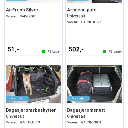
AirFresh Silver
Armlene pute
Universalt
Varenr:
VAR-LF003
Varenr:
GAUNI-UL027
51,-
502,-
På Lager
På Lager
Bagasjeromsbeskytter
Bagasjeromsnett
Universalt
Universalt
Varenr:
GAUNI-UL013
Varenr:
GAUNI-BN001