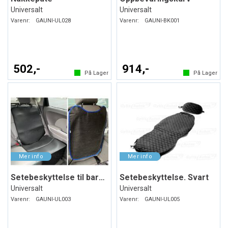
Universalt
Universalt
Varenr:
GAUNI-UL028
Varenr:
GAUNI-BK001
502,-
914,-
På Lager
På Lager
Setebeskyttelse til barneseter. Svart
Setebeskyttelse. Svart
Universalt
Universalt
Varenr:
GAUNI-UL003
Varenr:
GAUNI-UL005