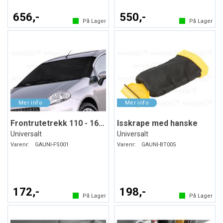
656,-
550,-
På Lager
På Lager
Frontrutetrekk 110 - 160 x 75 cm
Isskrape med hanske
Universalt
Universalt
Varenr:
GAUNI-FS001
Varenr:
GAUNI-BT005
172,-
198,-
På Lager
På Lager