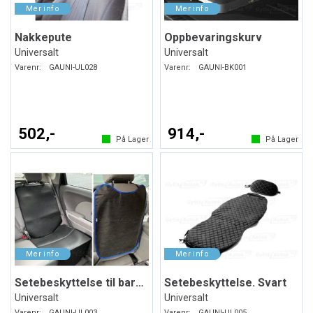
Nakkepute
Oppbevaringskurv
Universalt
Universalt
Varenr:
GAUNI-UL028
Varenr:
GAUNI-BK001
502,-
914,-
På Lager
På Lager
Setebeskyttelse til barneseter. Svart
Setebeskyttelse. Svart
Universalt
Universalt
Varenr:
GAUNI-UL003
Varenr:
GAUNI-UL005