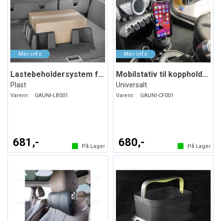
Lastebeholdersystem for bagasjerommet
Mobilstativ til koppholderen
Plast
Universalt
Varenr:
GAUNI-LB001
Varenr:
GAUNI-CF001
681,-
680,-
På Lager
På Lager