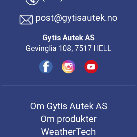
post@gytisautek.no
Gytis Autek AS
Gevinglia 108, 7517 HELL
Om Gytis Autek AS
Om produkter
WeatherTech