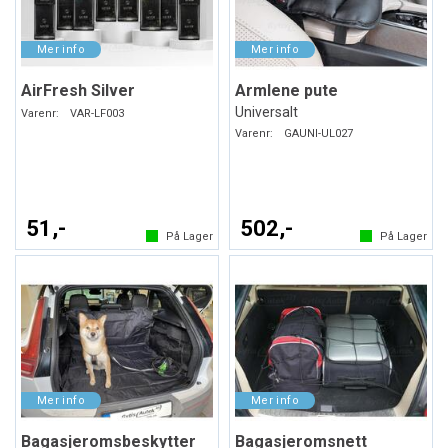
AirFresh Silver
Armlene pute
Universalt
Varenr:
VAR-LF003
Varenr:
GAUNI-UL027
51,-
502,-
På Lager
På Lager
Bagasjeromsbeskytter
Bagasjeromsnett