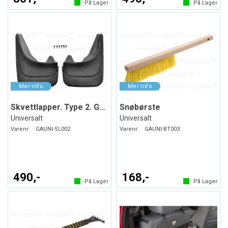
På Lager
På Lager
Skvettlapper. Type 2. Gummi
Snøbørste
Universalt
Universalt
Varenr:
GAUNI-SL002
Varenr:
GAUNI-BT003
490,-
168,-
På Lager
På Lager