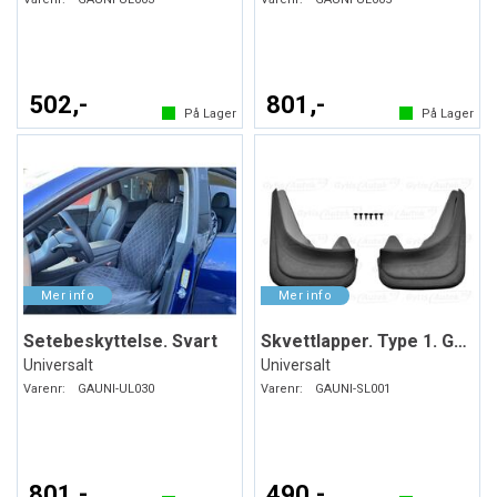
502,-
801,-
På Lager
På Lager
Setebeskyttelse. Svart
Skvettlapper. Type 1. Gummi
Universalt
Universalt
Varenr:
GAUNI-UL030
Varenr:
GAUNI-SL001
801,-
490,-