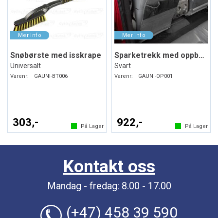
Snøbørste med isskrape
Sparketrekk med oppbevaring
Universalt
Svart
Varenr:
GAUNI-BT006
Varenr:
GAUNI-OP001
303,-
922,-
På Lager
På Lager
Kontakt oss
Mandag - fredag: 8.00 - 17.00
(+47) 458 39 590