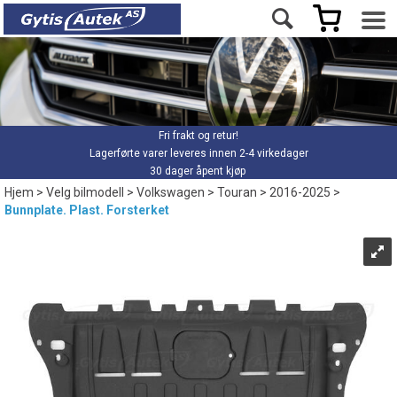
Fri frakt og retur!
Lagerførte varer leveres innen 2-4 virkedager
30 dager åpent kjøp
Hjem
>
Velg bilmodell
>
Volkswagen
>
Touran
>
2016-2025
>
Bunnplate. Plast. Forsterket