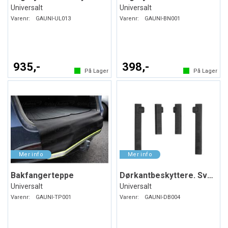
Universalt
Universalt
Varenr:
GAUNI-UL013
Varenr:
GAUNI-BN001
935,-
398,-
På Lager
På Lager
Bakfangerteppe
Dørkantbeskyttere. Svart. Myk plast
Universalt
Universalt
Varenr:
GAUNI-TP001
Varenr:
GAUNI-DB004