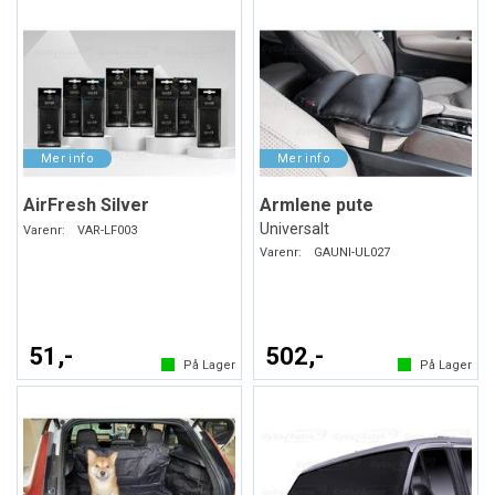
AirFresh Silver
Armlene pute
Universalt
Varenr:
VAR-LF003
Varenr:
GAUNI-UL027
51,-
502,-
På Lager
På Lager