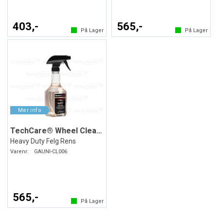
403,-
565,-
På Lager
På Lager
TechCare® Wheel Cleaner
Heavy Duty Felg Rens
Varenr:
GAUNI-CL006
565,-
På Lager