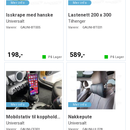
Isskrape med hanske
Lastenett 200 x 300
Universalt
Tilhenger
Varenr:
GAUNI-BT005
Varenr:
GAUNI-BT031
198,-
589,-
På Lager
På Lager
Mobilstativ til koppholderen
Nakkepute
Universalt
Universalt
Varenr:
GAUNI-CF001
Varenr:
GAUNI-UL028