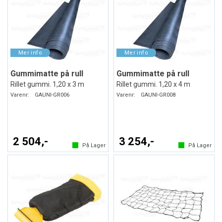
Gummimatte på rull
Gummimatte på rull
Rillet gummi. 1,20 x 3 m
Rillet gummi. 1,20 x 4 m
Varenr:
GAUNI-GR006
Varenr:
GAUNI-GR008
2 504,-
3 254,-
På Lager
På Lager