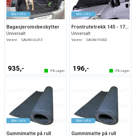
Bagasjeromsbeskytter
Frontrutetrekk 145 - 175 x 95 cm
Universalt
Universalt
Varenr:
GAUNI-UL013
Varenr:
GAUNI-FS002
935,-
196,-
På Lager
På Lager
Gummimatte på rull
Gummimatte på rull