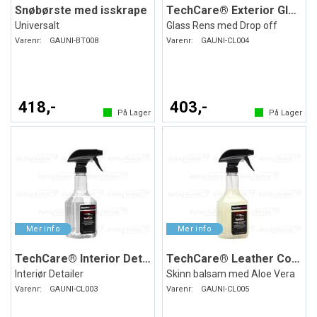
Snøbørste med isskrape
TechCare® Exterior Glass Cleaner
Universalt
Glass Rens med Drop off
Varenr:
GAUNI-BT008
Varenr:
GAUNI-CL004
418,-
403,-
På Lager
På Lager
TechCare® Interior Detailer
TechCare® Leather Conditioner
Interiør Detailer
Skinn balsam med Aloe Vera
Varenr:
GAUNI-CL003
Varenr:
GAUNI-CL005