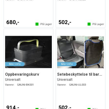
680,-
502,-
På Lager
På Lager
Oppbevaringskurv
Setebeskyttelse til barneseter. Svart
Universalt
Universalt
Varenr:
GAUNI-BK001
Varenr:
GAUNI-UL003
914,-
502,-