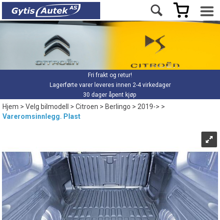
Fri frakt og retur!
Lagerførte varer leveres innen 2-4 virkedager
30 dager åpent kjøp
Hjem
>
Velg bilmodell
>
Citroen
>
Berlingo
>
2019->
>
Vareromsinnlegg. Plast