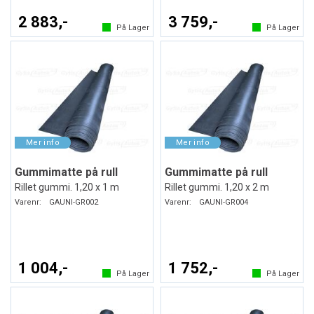
2 883,-
3 759,-
På Lager
På Lager
Gummimatte på rull
Gummimatte på rull
Rillet gummi. 1,20 x 1 m
Rillet gummi. 1,20 x 2 m
Varenr:
GAUNI-GR002
Varenr:
GAUNI-GR004
1 004,-
1 752,-
På Lager
På Lager