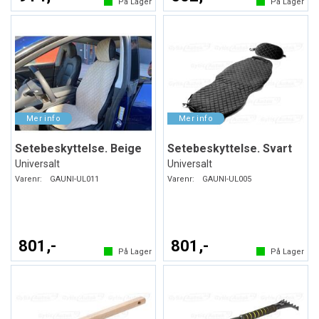
På Lager
På Lager
Setebeskyttelse. Beige
Setebeskyttelse. Svart
Universalt
Universalt
Varenr:
GAUNI-UL011
Varenr:
GAUNI-UL005
801,-
801,-
På Lager
På Lager