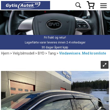
Fri frakt og retur!
Lagerførte varer leveres innen 2-4 virkedager
30 dager åpent kjøp
Hjem
>
Velg bilmodell
>
BYD
>
Tang
>
Vindavvisere. Med kromliste