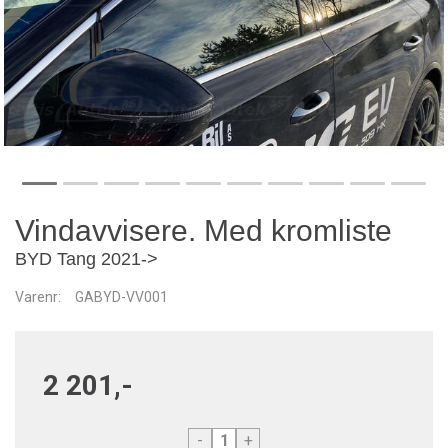
Vindavvisere. Med kromliste
BYD Tang 2021->
Varenr:
GABYD-VV001
2 201,-
-
+