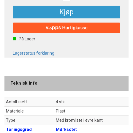
Kjøp
På Lager
Lagerstatus forklaring
Teknisk info
Antall i sett
4 stk.
Materiale
Plast
Type
Med kromliste i øvre kant
Toningsgrad
Mørksotet