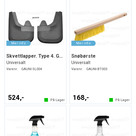
Skvettlapper. Type 4. Gummi
Snøbørste
Universalt
Universalt
Varenr:
GAUNI-SL004
Varenr:
GAUNI-BT003
524,-
168,-
På Lager
På Lager