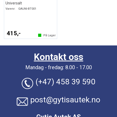
Universalt
Varenr:
GAUNI-BT001
415,-
På Lager
Kontakt oss
Mandag - fredag: 8.00 - 17.00
(+47) 458 39 590
post@gytisautek.no