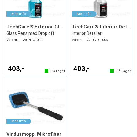
TechCare® Exterior Glass Cleaner
TechCare® Interior Detailer
Glass Rens med Drop off
Interiør Detailer
Varenr:
GAUNI-CL004
Varenr:
GAUNI-CL003
403,-
403,-
På Lager
På Lager
Vindusmopp. Mikrofiber