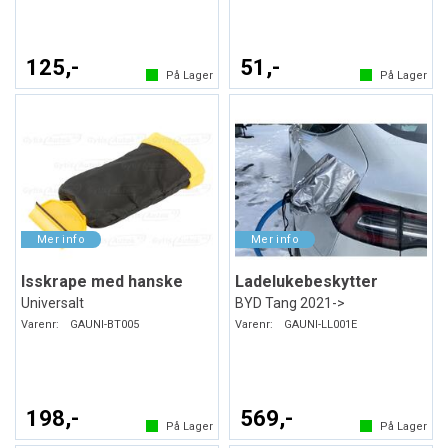
125,-
51,-
På Lager
På Lager
Isskrape med hanske
Ladelukebeskytter
Universalt
BYD Tang 2021->
Varenr:
GAUNI-BT005
Varenr:
GAUNI-LL001E
198,-
569,-
På Lager
På Lager