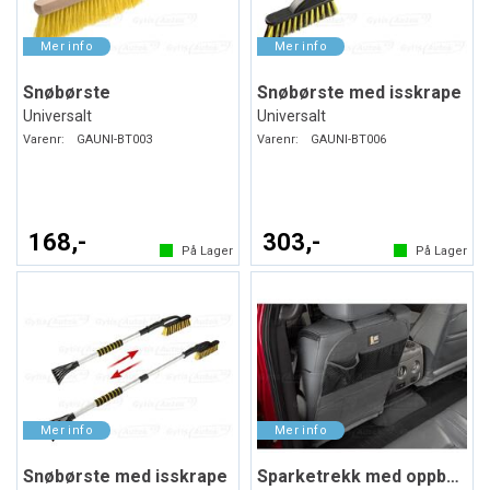
Snøbørste
Snøbørste med isskrape
Universalt
Universalt
Varenr:
GAUNI-BT003
Varenr:
GAUNI-BT006
168,-
303,-
På Lager
På Lager
Snøbørste med isskrape
Sparketrekk med oppbevaring