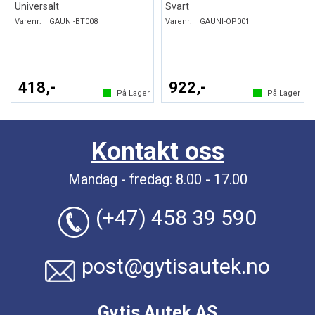
Universalt
Svart
Varenr:
GAUNI-BT008
Varenr:
GAUNI-OP001
418,-
922,-
På Lager
På Lager
Kontakt oss
Mandag - fredag: 8.00 - 17.00
(+47) 458 39 590
post@gytisautek.no
Gytis Autek AS