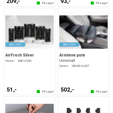
209,-
93,-
På Lager
På Lager
AirFresh Silver
Armlene pute
Universalt
Varenr:
VAR-LF003
Varenr:
GAUNI-UL027
51,-
502,-
På Lager
På Lager