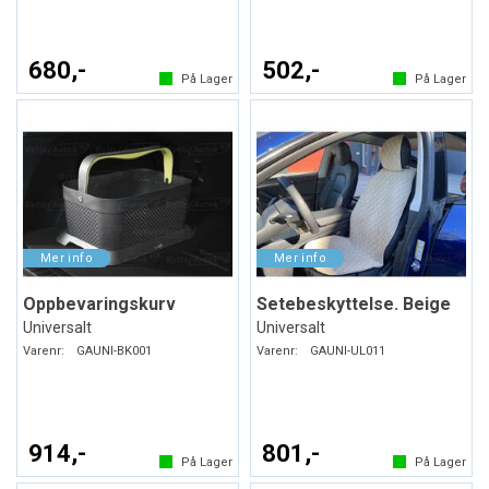
680,-
502,-
På Lager
På Lager
Oppbevaringskurv
Setebeskyttelse. Beige
Universalt
Universalt
Varenr:
GAUNI-BK001
Varenr:
GAUNI-UL011
914,-
801,-
På Lager
På Lager