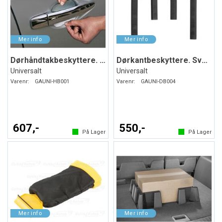
Dørhåndtakbeskyttere. Folie. PPF
Dørkantbeskyttere. Svart. Myk plast
Universalt
Universalt
Varenr:
GAUNI-HB001
Varenr:
GAUNI-DB004
607,-
550,-
På Lager
På Lager