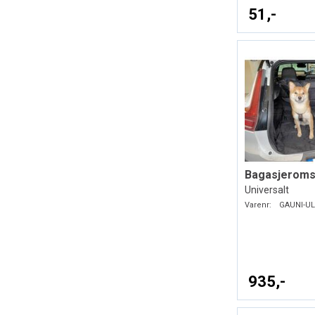
51,-
Bagasjeroms
Universalt
Varenr:
GAUNI-UL
935,-