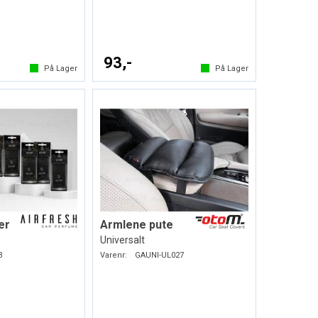
93,-
På Lager
På Lager
er
Armlene pute
Universalt
3
Varenr:
GAUNI-UL027