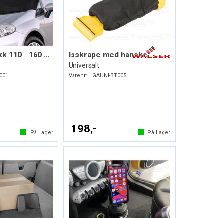
Frontrutetrekk 110 - 160 x 75 cm
Isskrape med hanske
Universalt
001
Varenr:
GAUNI-BT005
198,-
På Lager
På Lager