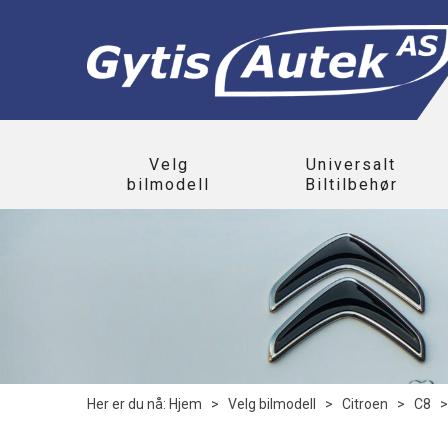
Velg
Universalt
bilmodell
Biltilbehør
Her er du nå:
Hjem
>
Velg bilmodell
>
Citroen
>
C8