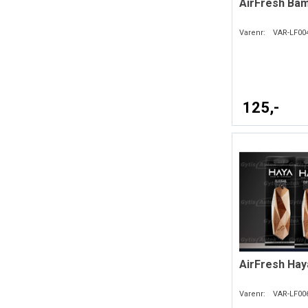
AirFresh Ba
Varenr:
VAR-LF00
125,-
AirFresh Hay
Varenr:
VAR-LF00