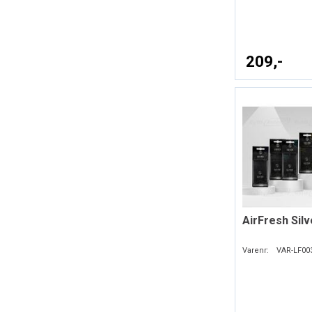
209,-
AirFresh Silv
Varenr:
VAR-LF00