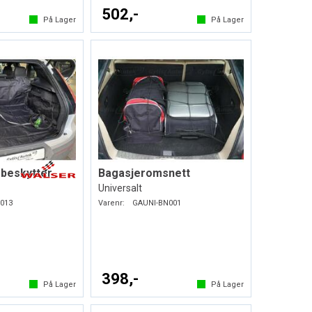
502,-
På Lager
På Lager
beskytter
Bagasjeromsnett
Universalt
013
Varenr:
GAUNI-BN001
398,-
På Lager
På Lager