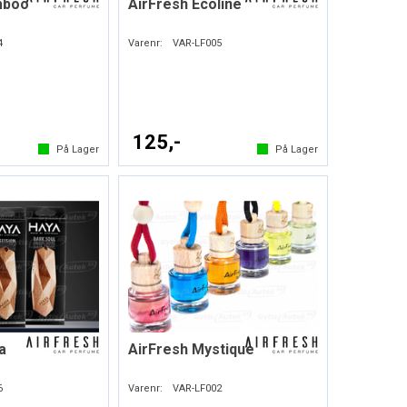
mboo
AirFresh Ecoline
4
Varenr:
VAR-LF005
125,-
På Lager
På Lager
a
AirFresh Mystique
6
Varenr:
VAR-LF002