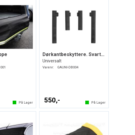
ppe
Dørkantbeskyttere. Svart. Myk plast
Universalt
001
Varenr:
GAUNI-DB004
550,-
På Lager
På Lager