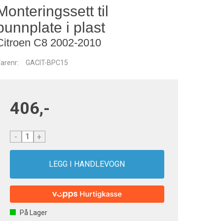
Monteringssett til
bunnplate i plast
Citroen C8 2002-2010
arenr:
GACIT-BPC15
406,-
-
+
På Lager