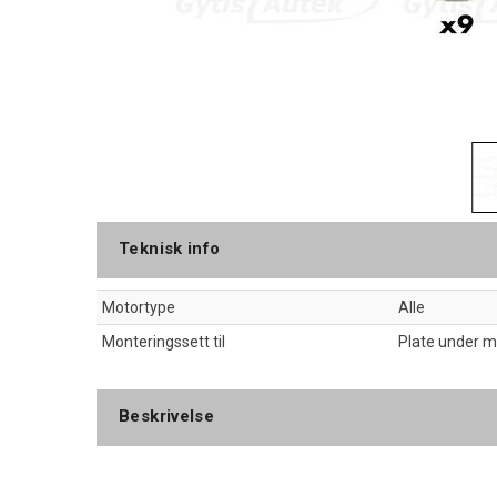
Teknisk info
Motortype
Alle
Monteringssett til
Plate under mo
Beskrivelse