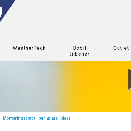
WeatherTech
Bobil
Outlet
tilbehør
>
Monteringssett til bunnplate i plast