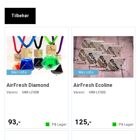
Tilbehør
AirFresh Diamond
AirFresh Ecoline
Varenr:
VAR-LF008
Varenr:
VAR-LF005
93,-
125,-
På Lager
På Lager