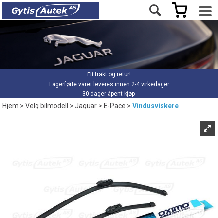
Fri frakt og retur!
Lagerførte varer leveres innen 2-4 virkedager
30 dager åpent kjøp
Hjem
>
Velg bilmodell
>
Jaguar
>
E-Pace
>
Vindusviskere