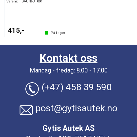
Varenr:
GAUNI-BT001
415,-
På Lager
Kontakt oss
Mandag - fredag: 8.00 - 17.00
(+47) 458 39 590
post@gytisautek.no
Gytis Autek AS