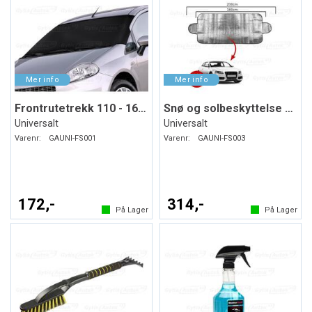
Frontrutetrekk 110 - 160 x 75 cm
Snø og solbeskyttelse 230 x 85 cm
Universalt
Universalt
Varenr:
GAUNI-FS001
Varenr:
GAUNI-FS003
172,-
314,-
På Lager
På Lager