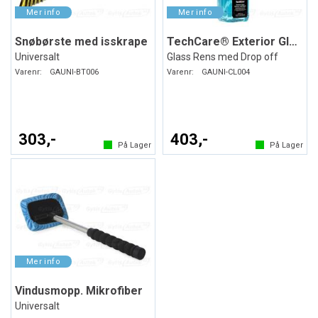
Snøbørste med isskrape
TechCare® Exterior Glass Cleaner
Universalt
Glass Rens med Drop off
Varenr:
GAUNI-BT006
Varenr:
GAUNI-CL004
303,-
403,-
På Lager
På Lager
Vindusmopp. Mikrofiber
Universalt