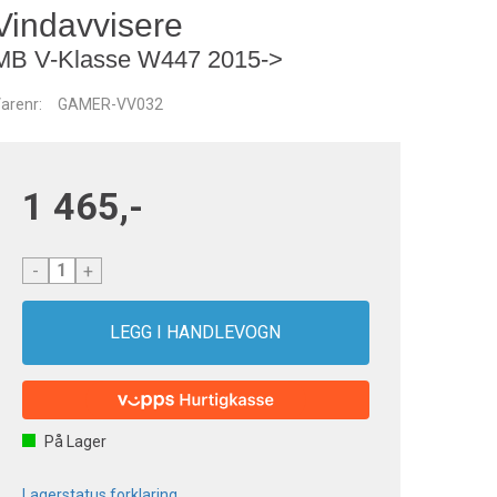
Vindavvisere
MB V-Klasse W447 2015->
arenr:
GAMER-VV032
1 465,-
-
+
På Lager
Lagerstatus forklaring