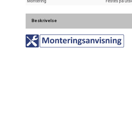
Montering
Festes på uts
Beskrivelse