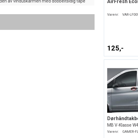
iden av vinduskarmen med dobbeltsidig tape
AirFresh Eco
Varenr:
VAR-LF00
125,-
MB V-Klasse W
Varenr:
GAMER-F