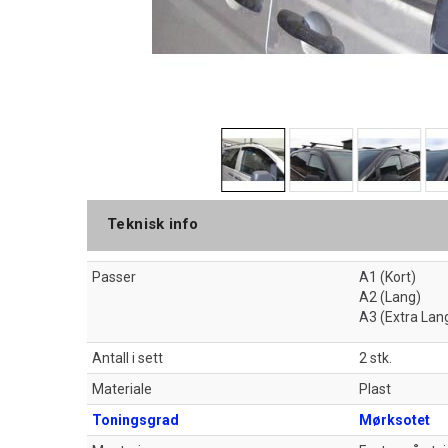
Teknisk info
Passer
A1 (Kort)
A2 (Lang)
A3 (Extra Lan
Antall i sett
2 stk.
Materiale
Plast
Toningsgrad
Mørksotet