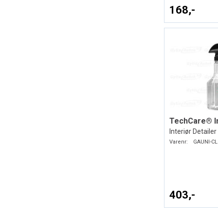
168,-
Interiør Detailer
Varenr:
GAUNI-CL
403,-