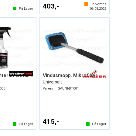
Forventes
403,-
På Lager
06.08.2026
TechCare® Interior Detailer
Vindusmopp. Mikrofiber
Universalt
003
Varenr:
GAUNI-BT001
415,-
På Lager
På Lager