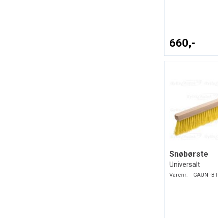
660,-
Snøbørste
Universalt
Varenr:
GAUNI-BT