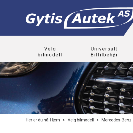
Velg
Universalt
bilmodell
Biltilbehør
Her er du nå:
Hjem
>
Velg bilmodell
>
Mercedes-Benz