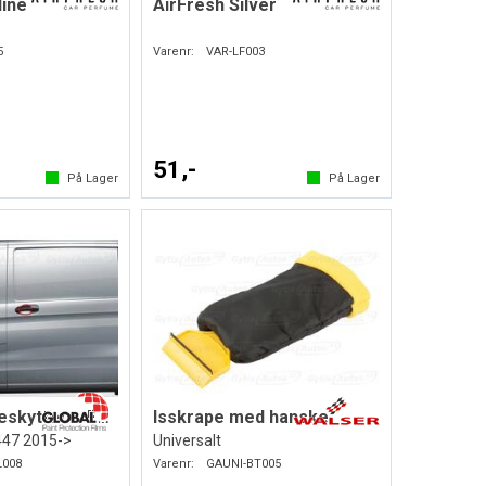
line
AirFresh Silver
5
Varenr:
VAR-LF003
51,-
På Lager
På Lager
Dørhåndtakbeskyttere. Folie. PPF
Isskrape med hanske
447 2015->
Universalt
L008
Varenr:
GAUNI-BT005