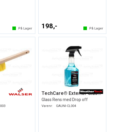
198,-
På Lager
På Lager
TechCare® Exterior Glass Cleaner
Glass Rens med Drop off
003
Varenr:
GAUNI-CL004