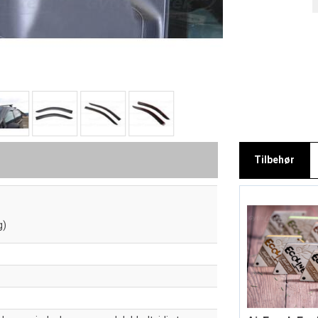
Tilbehør
g)