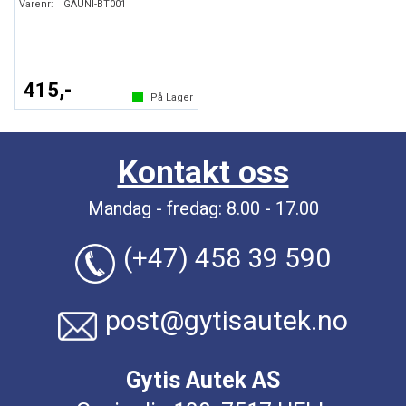
Varenr:
GAUNI-BT001
415,-
På Lager
Kontakt oss
Mandag - fredag: 8.00 - 17.00
(+47) 458 39 590
post@gytisautek.no
Gytis Autek AS