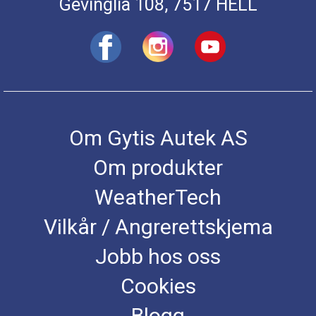
Gevinglia 108, 7517 HELL
Om Gytis Autek AS
Om produkter
WeatherTech
Vilkår / Angrerettskjema
Jobb hos oss
Cookies
Blogg