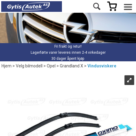
Fri frakt og retur!
Lagerførte varer leveres innen 2-4 virkedager
30 dager åpent kjøp
Hjem
>
Velg bilmodell
>
Opel
>
Grandland X
>
Vindusviskere