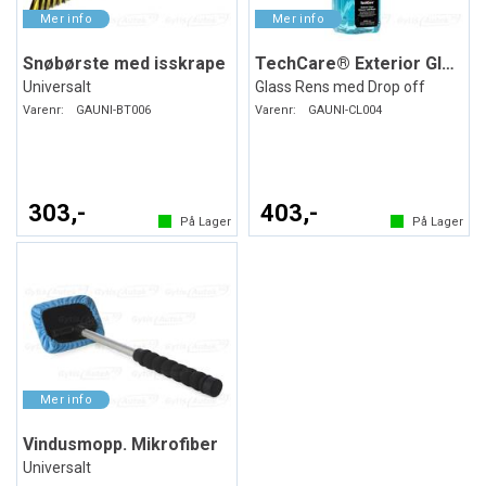
Snøbørste med isskrape
TechCare® Exterior Glass Cleaner
Universalt
Glass Rens med Drop off
Varenr:
GAUNI-BT006
Varenr:
GAUNI-CL004
303,-
403,-
På Lager
På Lager
Vindusmopp. Mikrofiber
Universalt