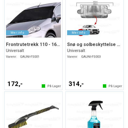
Frontrutetrekk 110 - 160 x 75 cm
Snø og solbeskyttelse 230 x 85 cm
Universalt
Universalt
Varenr:
GAUNI-FS001
Varenr:
GAUNI-FS003
172,-
314,-
På Lager
På Lager