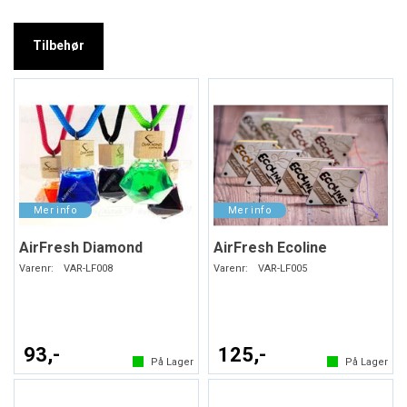
Tilbehør
AirFresh Diamond
AirFresh Ecoline
Varenr:
VAR-LF008
Varenr:
VAR-LF005
93,-
125,-
På Lager
På Lager