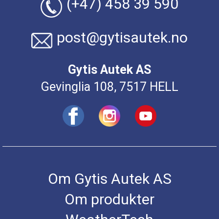
(+47) 458 39 590
post@gytisautek.no
Gytis Autek AS
Gevinglia 108, 7517 HELL
Om Gytis Autek AS
Om produkter