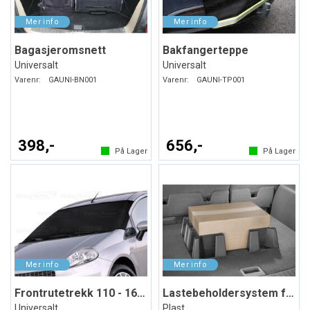
Bagasjeromsnett
Bakfangerteppe
Universalt
Universalt
Varenr:
GAUNI-BN001
Varenr:
GAUNI-TP001
398,-
656,-
På Lager
På Lager
Frontrutetrekk 110 - 160 x 75 cm
Lastebeholdersystem for bagasjerommet
Universalt
Plast