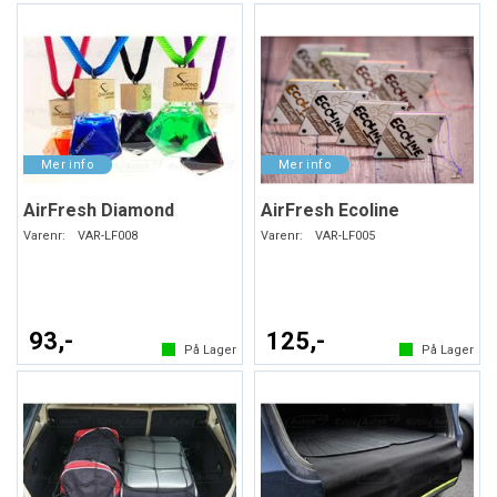
AirFresh Diamond
AirFresh Ecoline
Varenr:
VAR-LF008
Varenr:
VAR-LF005
93,-
125,-
På Lager
På Lager