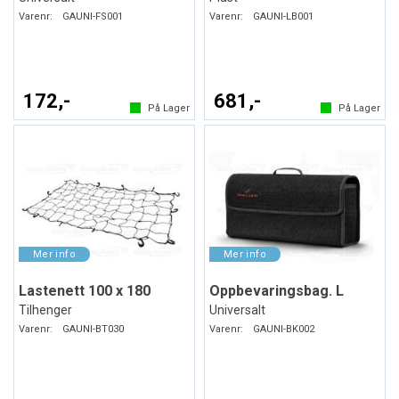
Varenr:
GAUNI-FS001
Varenr:
GAUNI-LB001
172,-
681,-
På Lager
På Lager
Lastenett 100 x 180
Oppbevaringsbag. L
Tilhenger
Universalt
Varenr:
GAUNI-BT030
Varenr:
GAUNI-BK002