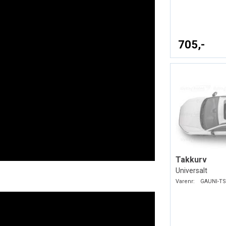
705,-
Takkurv
Universalt
Varenr:
GAUNI-TS