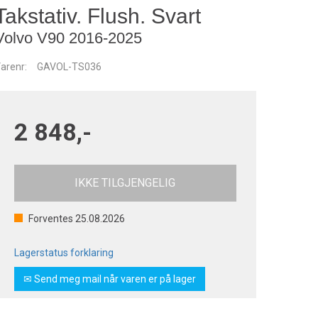
Takstativ. Flush. Svart
Volvo V90 2016-2025
arenr:
GAVOL-TS036
2 848,-
IKKE TILGJENGELIG
Forventes
25.08.2026
Lagerstatus forklaring
✉ Send meg mail når varen er på lager