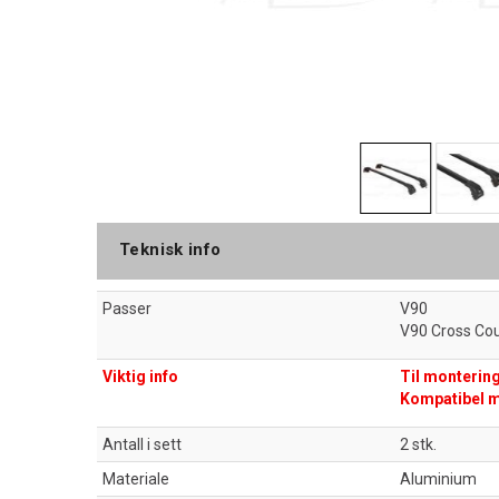
Teknisk info
Passer
V90
V90 Cross Co
Viktig info
Til montering 
Kompatibel m
Antall i sett
2 stk.
Materiale
Aluminium