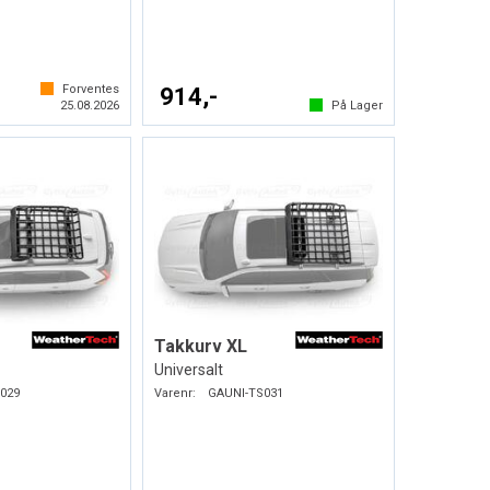
Forventes
914,-
25.08.2026
På Lager
Takkurv XL
Universalt
029
Varenr:
GAUNI-TS031