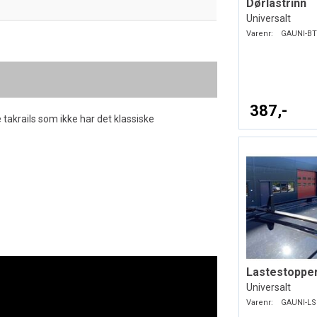
Dørlåstrinn
Universalt
Varenr:
GAUNI-BT
387,-
e takrails som ikke har det klassiske
Lastestoppe
Universalt
Varenr:
GAUNI-LS