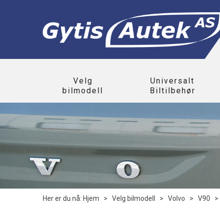
Velg
Universalt
bilmodell
Biltilbehør
Her er du nå:
Hjem
>
Velg bilmodell
>
Volvo
>
V90