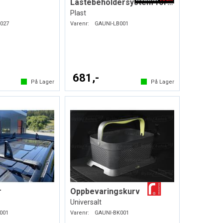
Lastebeholdersystem for bagasjerommet
Plast
027
Varenr:
GAUNI-LB001
681,-
På Lager
På Lager
r
Oppbevaringskurv
Universalt
001
Varenr:
GAUNI-BK001