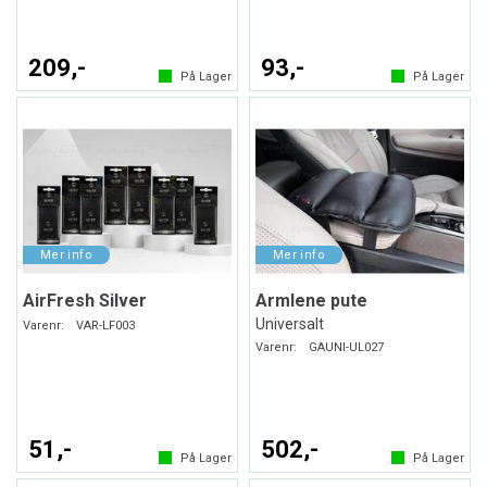
209,-
93,-
På Lager
På Lager
AirFresh Silver
Armlene pute
Universalt
Varenr:
VAR-LF003
Varenr:
GAUNI-UL027
51,-
502,-
På Lager
På Lager