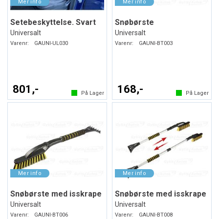
Setebeskyttelse. Svart
Snøbørste
Universalt
Universalt
Varenr:
GAUNI-UL030
Varenr:
GAUNI-BT003
801,-
168,-
På Lager
På Lager
Snøbørste med isskrape
Snøbørste med isskrape
Universalt
Universalt
Varenr:
GAUNI-BT006
Varenr:
GAUNI-BT008