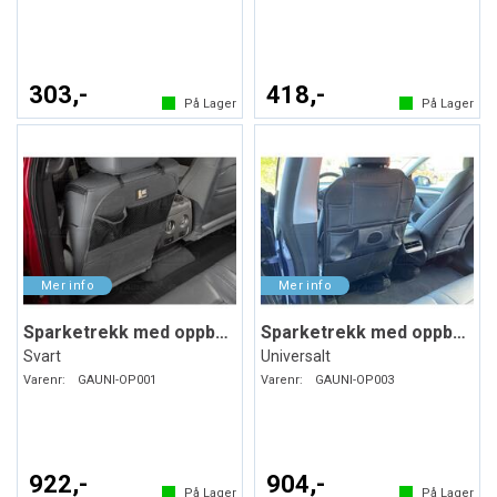
303,-
418,-
På Lager
På Lager
Sparketrekk med oppbevaring
Sparketrekk med oppbevaring
Svart
Universalt
Varenr:
GAUNI-OP001
Varenr:
GAUNI-OP003
922,-
904,-
På Lager
På Lager