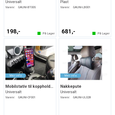
Universalt
Plast
Varenr:
GAUNI-BT005
Varenr:
GAUNI-LB001
198,-
681,-
På Lager
På Lager
Mobilstativ til koppholderen
Nakkepute
Universalt
Universalt
Varenr:
GAUNI-CF001
Varenr:
GAUNI-UL028