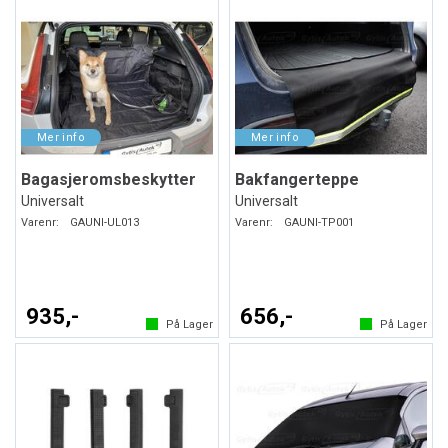
Bagasjeromsbeskytter
Bakfangerteppe
Universalt
Universalt
Varenr:
GAUNI-UL013
Varenr:
GAUNI-TP001
935,-
656,-
På Lager
På Lager