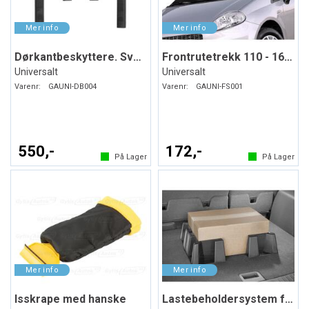
Dørkantbeskyttere. Svart. Myk plast
Frontrutetrekk 110 - 160 x 75 cm
Universalt
Universalt
Varenr:
GAUNI-DB004
Varenr:
GAUNI-FS001
550,-
172,-
På Lager
På Lager
Isskrape med hanske
Lastebeholdersystem for bagasjerommet