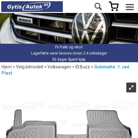
Fri frakt og retur!
Lagerførte varer leveres innen 2-4 virkedager
30 dager åpent kjøp
Hjem
>
Velg bilmodell
>
Volkswagen
>
ID.Buzz
>
Gulvmatte. 1. rad.
Plast