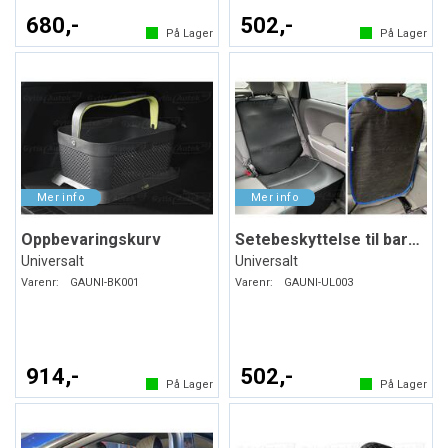
680,-
502,-
På Lager
På Lager
Oppbevaringskurv
Setebeskyttelse til barneseter. Svart
Universalt
Universalt
Varenr:
GAUNI-BK001
Varenr:
GAUNI-UL003
914,-
502,-
På Lager
På Lager