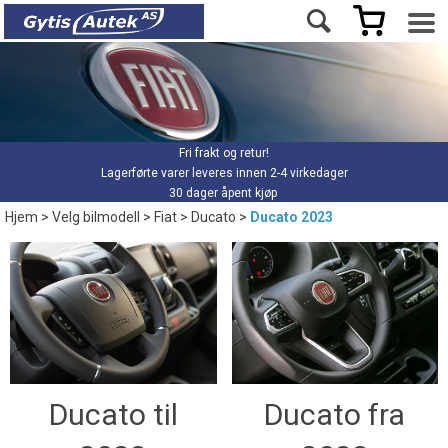
Fri frakt og retur!
Lagerførte varer leveres innen 2-4 virkedager
30 dager åpent kjøp
Hjem
>
Velg bilmodell
>
Fiat
>
Ducato
>
Ducato 2023
Ducato til
Ducato fra