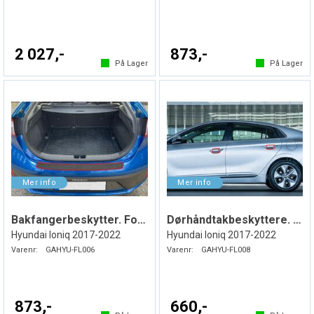
2 027,-
873,-
På Lager
På Lager
Bakfangerbeskytter. Folie. Svart
Dørhåndtakbeskyttere. Folie. PPF
Hyundai Ioniq 2017-2022
Hyundai Ioniq 2017-2022
Varenr:
GAHYU-FL006
Varenr:
GAHYU-FL008
873,-
660,-