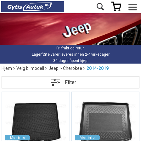
Fri frakt og retur!
Lagerførte varer leveres innen 2-4 virkedager
30 dager åpent kjøp
Hjem
>
Velg bilmodell
>
Jeep
>
Cherokee
>
2014-2019
Filter