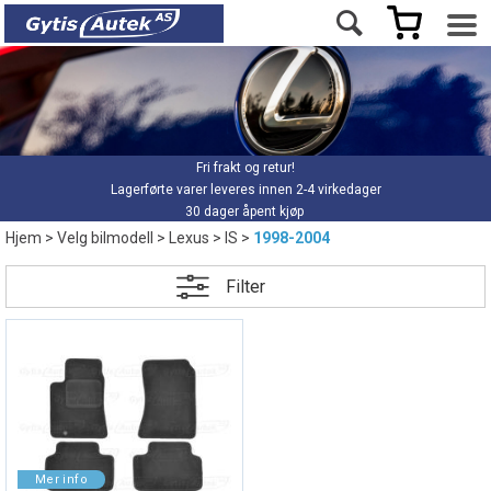
Fri frakt og retur!
Lagerførte varer leveres innen 2-4 virkedager
30 dager åpent kjøp
Hjem
>
Velg bilmodell
>
Lexus
>
IS
>
1998-2004
Filter