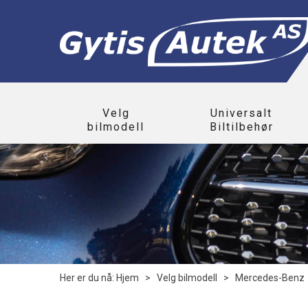
Velg
Universalt
bilmodell
Biltilbehør
Her er du nå:
Hjem
>
Velg bilmodell
>
Mercedes-Benz