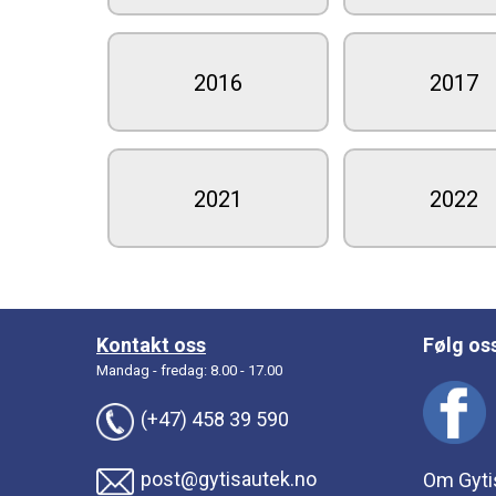
2016
2017
2021
2022
Kontakt oss
Følg os
Mandag - fredag: 8.00 - 17.00
(+47) 458 39 590
post@gytisautek.no
Om Gyti