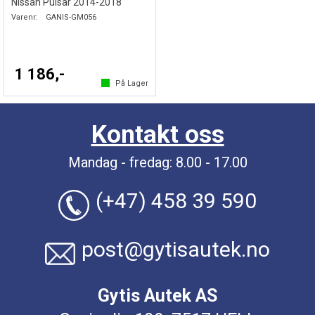
Nissan Pulsar 2014-2018
Varenr:
GANIS-GM056
1 186,-
På Lager
Kontakt oss
Mandag - fredag: 8.00 - 17.00
(+47) 458 39 590
post@gytisautek.no
Gytis Autek AS