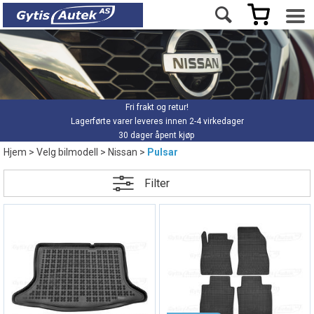
Fri frakt og retur!
Lagerførte varer leveres innen 2-4 virkedager
30 dager åpent kjøp
Hjem
>
Velg bilmodell
>
Nissan
>
Pulsar
Filter