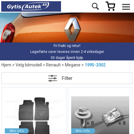
Fri frakt og retur!
Lagerførte varer leveres innen 2-4 virkedager
30 dager åpent kjøp
Hjem
>
Velg bilmodell
>
Renault
>
Megane
>
1995-2002
Filter