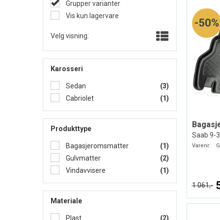
Grupper varianter
Vis kun lagervare
50%
Velg visning:
Karosseri
Sedan
(3)
Cabriolet
(1)
Bagasj
Produkttype
Saab 9-3
Bagasjeromsmatter
(1)
Varenr:
G
Gulvmatter
(2)
Vindavvisere
(1)
1 061,-
Materiale
Plast
(2)