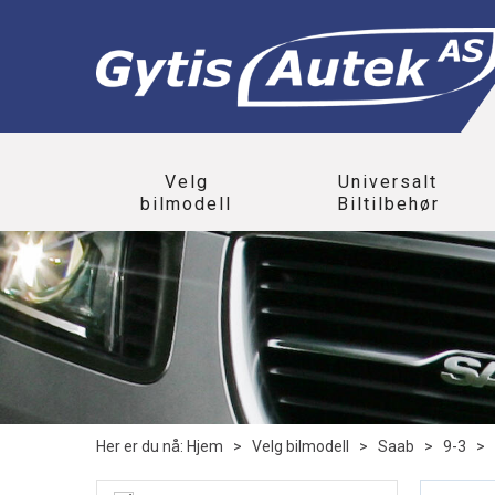
Velg
Universalt
bilmodell
Biltilbehør
Her er du nå:
Hjem
>
Velg bilmodell
>
Saab
>
9-3
>