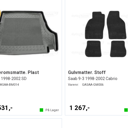
eromsmatte. Plast
Gulvmatter. Stoff
 1998-2002 SD
Saab 9-3 1998-2002 Cabrio
ASAA-BM014
Varenr:
GASAA-GM006
531,-
1 267,-
På Lager