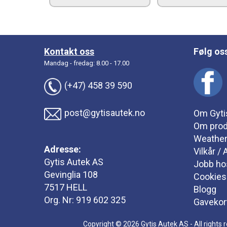
Kontakt oss
Følg os
Mandag - fredag: 8.00 - 17.00
(+47) 458 39 590
post@gytisautek.no
Om Gyti
Om prod
Weathe
Adresse:
Vilkår /
Gytis Autek AS
Jobb ho
Gevinglia 108
Cookies
7517 HELL
Blogg
Org. Nr: 919 602 325
Gavekor
Copyright © 2026 Gytis Autek AS - All rights 