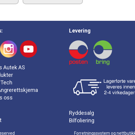
s:
Levering
s Autek AS
ukter
rTech
 Angrerettskjema
s oss
Ryddesalg
t
Bilfoliering
reserved
Forretningssystem
og
nettbutik