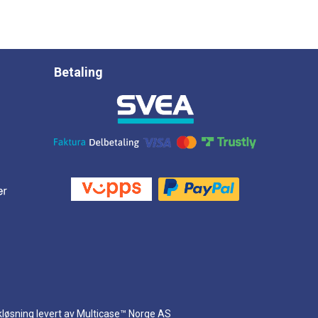
Betaling
kløsning
levert av
Multicase™ Norge AS