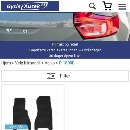
Fri frakt og retur!
Lagerførte varer leveres innen 2-4 virkedager
30 dager åpent kjøp
Hjem
>
Velg bilmodell
>
Volvo
>
P 1800E
Filter