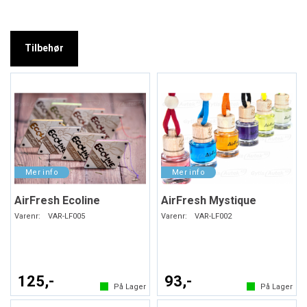
Tilbehør
AirFresh Ecoline
AirFresh Mystique
Varenr:
VAR-LF005
Varenr:
VAR-LF002
125,-
93,-
På Lager
På Lager