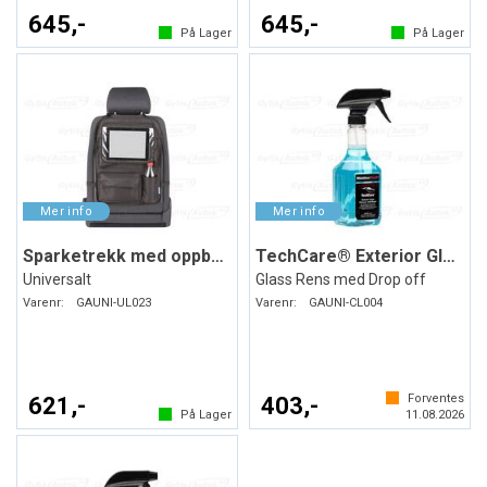
645,-
645,-
På Lager
På Lager
Sparketrekk med oppbevaring
TechCare® Exterior Glass Cleaner
Universalt
Glass Rens med Drop off
Varenr:
GAUNI-UL023
Varenr:
GAUNI-CL004
Forventes
621,-
403,-
På Lager
11.08.2026