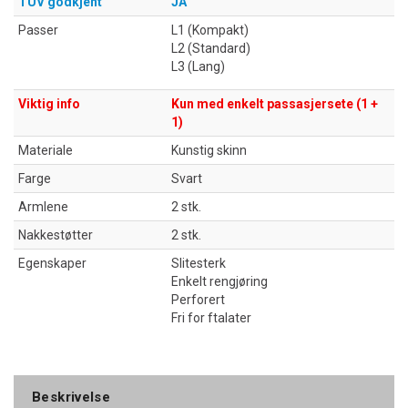
TÜV godkjent
JA
Passer
L1 (Kompakt)
L2 (Standard)
L3 (Lang)
Viktig info
Kun med enkelt passasjersete (1 +
1)
Materiale
Kunstig skinn
Farge
Svart
Armlene
2 stk.
Nakkestøtter
2 stk.
Egenskaper
Slitesterk
Enkelt rengjøring
Perforert
Fri for ftalater
Beskrivelse