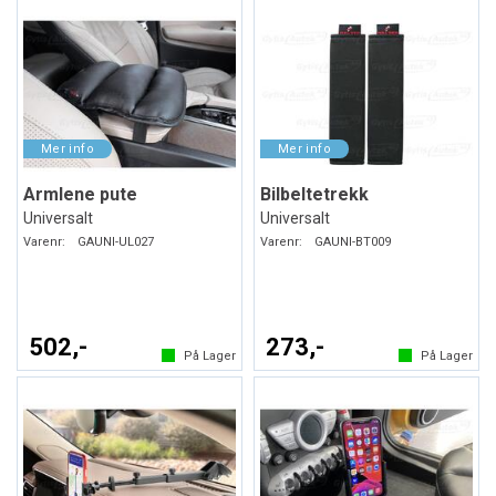
Armlene pute
Bilbeltetrekk
Universalt
Universalt
Varenr:
GAUNI-UL027
Varenr:
GAUNI-BT009
502,-
273,-
På Lager
På Lager