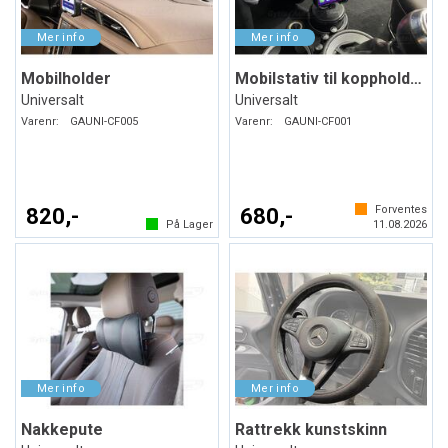
Mobilholder
Mobilstativ til koppholderen
Universalt
Universalt
Varenr:
GAUNI-CF005
Varenr:
GAUNI-CF001
Forventes
820,-
680,-
På Lager
11.08.2026
Nakkepute
Rattrekk kunstskinn