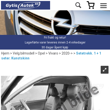
Fri frakt og retur!
Lagerførte varer leveres innen 2-4 virkedager
30 dager åpent kjøp
Hjem
>
Velg bilmodell
>
Opel
>
Vivaro
>
2020->
>
Setetrekk. 1 + 1
seter. Kunstskinn