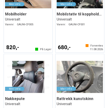
Mobilholder
Mobilstativ til koppholderen
Universalt
Universalt
Varenr:
GAUNI-CF005
Varenr:
GAUNI-CF001
Forventes
820,-
680,-
På Lager
11.08.2026
Nakkepute
Rattrekk kunstskinn
Universalt
Universalt