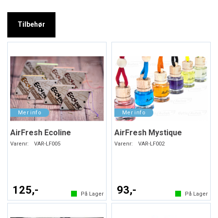
Tilbehør
AirFresh Ecoline
AirFresh Mystique
Varenr:
VAR-LF005
Varenr:
VAR-LF002
125,-
93,-
På Lager
På Lager