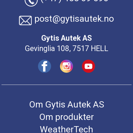
post@gytisautek.no
Gytis Autek AS
Gevinglia 108, 7517 HELL
Om Gytis Autek AS
Om produkter
WeatherTech