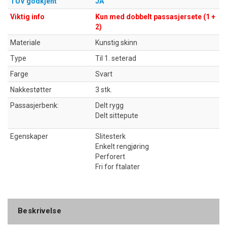
TÜV godkjent
JA
Viktig info
Kun med dobbelt passasjersete (1 +
2)
Materiale
Kunstig skinn
Type
Til 1. seterad
Farge
Svart
Nakkestøtter
3 stk.
Passasjerbenk:
Delt rygg
Delt sittepute
Egenskaper
Slitesterk
Enkelt rengjøring
Perforert
Fri for ftalater
Beskrivelse