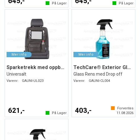
645,-
645,-
På Lager
På Lager
Sparketrekk med oppbevaring
TechCare® Exterior Glass Cleaner
Universalt
Glass Rens med Drop off
Varenr:
GAUNI-UL023
Varenr:
GAUNI-CL004
Forventes
621,-
403,-
På Lager
11.08.2026