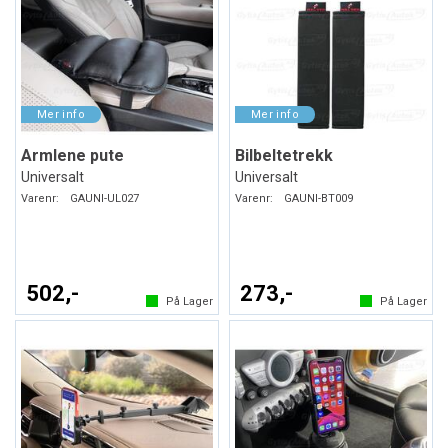
Armlene pute
Bilbeltetrekk
Universalt
Universalt
Varenr:
GAUNI-UL027
Varenr:
GAUNI-BT009
502,-
273,-
På Lager
På Lager