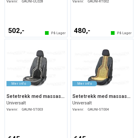
Varenr:
GAUNI-UL028
Varenr:
GAUNI-RT002
502,-
480,-
På Lager
På Lager
Setetrekk med massasjekuler
Setetrekk med massasjekuler
Universalt
Universalt
Varenr:
GAUNI-ST003
Varenr:
GAUNI-ST004