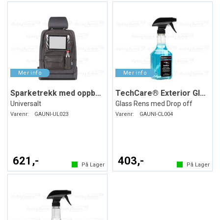
Sparketrekk med oppbevaring
TechCare® Exterior Glass Cleaner
Universalt
Glass Rens med Drop off
Varenr:
GAUNI-UL023
Varenr:
GAUNI-CL004
621,-
403,-
På Lager
På Lager