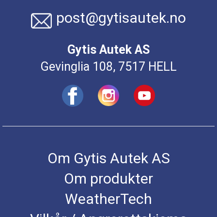
post@gytisautek.no
Gytis Autek AS
Gevinglia 108, 7517 HELL
Om Gytis Autek AS
Om produkter
WeatherTech