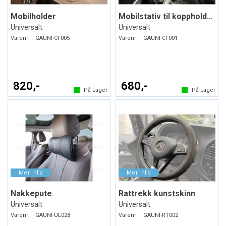
Mobilholder
Mobilstativ til koppholderen
Universalt
Universalt
Varenr:
GAUNI-CF005
Varenr:
GAUNI-CF001
820,-
680,-
På Lager
På Lager
Nakkepute
Rattrekk kunstskinn
Universalt
Universalt
Varenr:
GAUNI-UL028
Varenr:
GAUNI-RT002