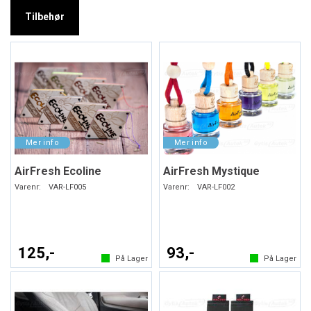
Tilbehør
AirFresh Ecoline
AirFresh Mystique
Varenr:
VAR-LF005
Varenr:
VAR-LF002
125,-
93,-
På Lager
På Lager