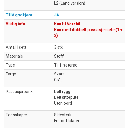
L2 (Lang versjon)
TÜV godkjent
JA
Viktig info
Kun til Varebil
Kun med dobbelt passasjersete (1 +
2)
Antall i sett
3 stk.
Materiale
Stoff
Type
Til 1. seterad
Farge
Svart
Grå
Passasjerbenk:
Delt rygg
Delt sittepute
Uten bord
Egenskaper
Slitesterk
Fri for ftalater