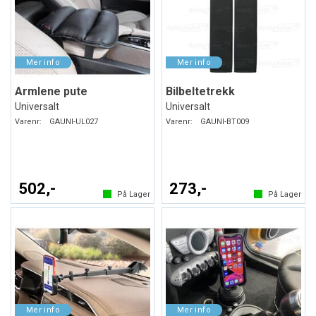
Armlene pute
Bilbeltetrekk
Universalt
Universalt
Varenr:
GAUNI-UL027
Varenr:
GAUNI-BT009
502,-
273,-
På Lager
På Lager