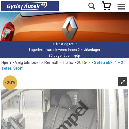
Fri frakt og retur!
Lagerførte varer leveres innen 2-4 virkedager
30 dager åpent kjøp
Hjem
>
Velg bilmodell
>
Renault
>
Trafic
>
2015->
>
Setetrekk. 1 + 2
seter. Stoff
20%