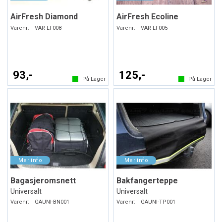
AirFresh Diamond
AirFresh Ecoline
Varenr:
VAR-LF008
Varenr:
VAR-LF005
93,-
125,-
På Lager
På Lager
Bagasjeromsnett
Bakfangerteppe
Universalt
Universalt
Varenr:
GAUNI-BN001
Varenr:
GAUNI-TP001