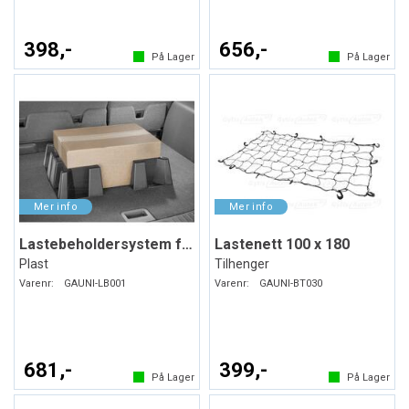
398,-
656,-
På Lager
På Lager
Lastebeholdersystem for bagasjerommet
Lastenett 100 x 180
Plast
Tilhenger
Varenr:
GAUNI-LB001
Varenr:
GAUNI-BT030
681,-
399,-
På Lager
På Lager