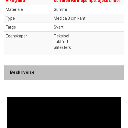
Viktig info
Kun uten varmepumpe. Sjekk bilder
Materiale
Gummi
Type
Med ca 3 cm kant
Farge
Svart
Egenskaper
Fleksibel
Luktfritt
Slitesterk
Beskrivelse