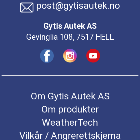
post@gytisautek.no
Gytis Autek AS
Gevinglia 108, 7517 HELL
Om Gytis Autek AS
Om produkter
WeatherTech
Vilkår / Angrerettskjema