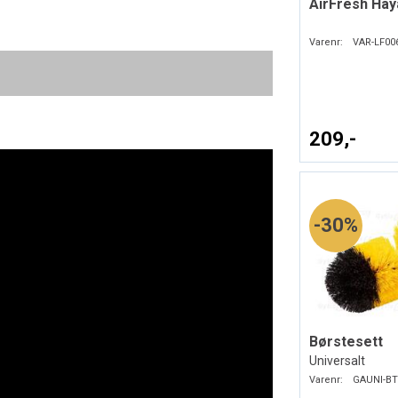
AirFresh Hay
Varenr:
VAR-LF00
209,-
30%
Børstesett
Universalt
Varenr:
GAUNI-BT