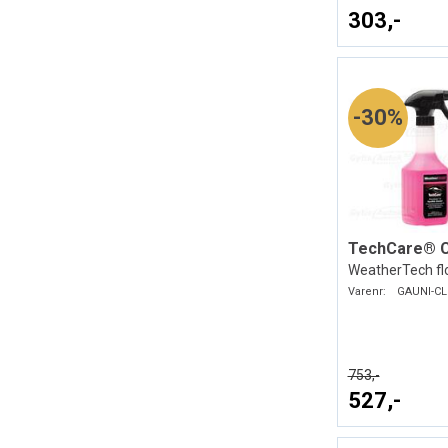
303,-
30%
WeatherTech flo
Varenr:
GAUNI-CL
753,-
527,-