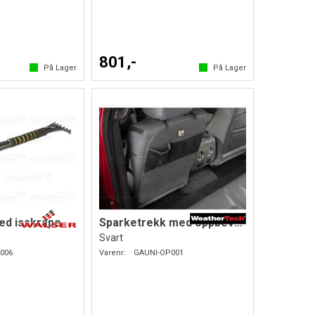
801,-
På Lager
På Lager
ed isskrape
Sparketrekk med oppbevaring
Svart
006
Varenr:
GAUNI-OP001