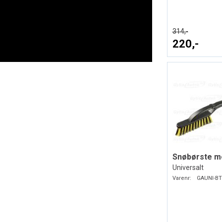
314,-
220,-
Snøbørste m
Universalt
Varenr:
GAUNI-BT