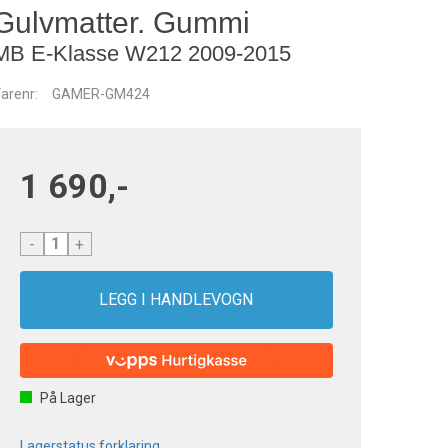
Gulvmatter. Gummi
MB E-Klasse W212 2009-2015
arenr:
GAMER-GM424
1 690,-
-
+
På Lager
Lagerstatus forklaring