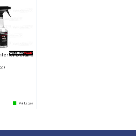
TechCare® Interior Detailer
003
På Lager