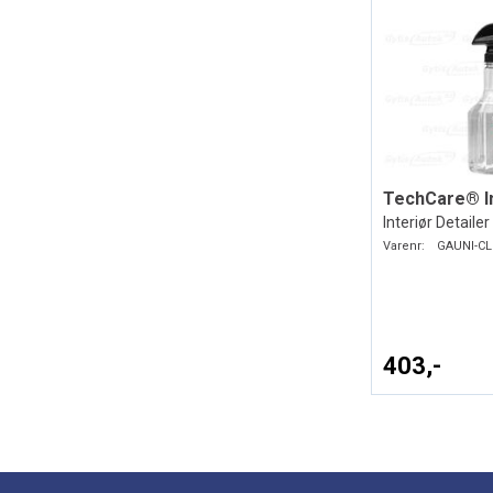
Interiør Detailer
Varenr:
GAUNI-CL
403,-