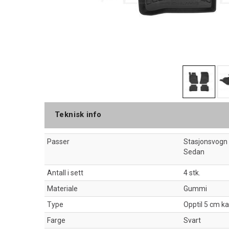
Teknisk info
Passer
Stasjonsvogn
Sedan
Antall i sett
4 stk.
Materiale
Gummi
Type
Opptil 5 cm k
Farge
Svart