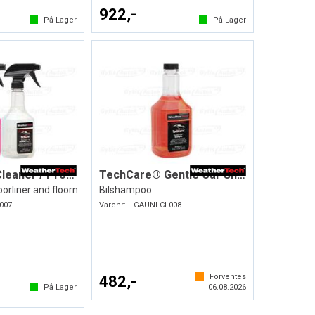
922,-
På Lager
På Lager
TechCare® Cleaner / Protector
TechCare® Gentle Car Shampoo
orliner and floormat
Bilshampoo
007
Varenr:
GAUNI-CL008
Forventes
482,-
På Lager
06.08.2026