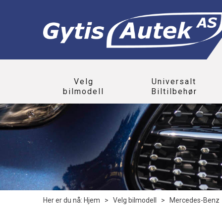
Velg
Universalt
bilmodell
Biltilbehør
Her er du nå:
Hjem
>
Velg bilmodell
>
Mercedes-Benz