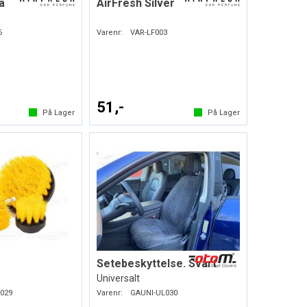
a
AirFresh Silver
6
Varenr:
VAR-LF003
51,-
På Lager
På Lager
Setebeskyttelse. Svart
Universalt
029
Varenr:
GAUNI-UL030