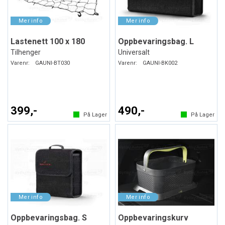
Lastenett 100 x 180
Oppbevaringsbag. L
Tilhenger
Universalt
Varenr:
GAUNI-BT030
Varenr:
GAUNI-BK002
399,-
490,-
På Lager
På Lager
Oppbevaringsbag. S
Oppbevaringskurv