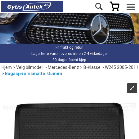
Fri frakt og retur!
Lagerførte varer leveres innen 2-4 virkedager
30 dager åpent kjøp
Hjem
>
Velg bilmodell
>
Mercedes-Benz
>
B-Klasse
>
W245 2005-2011
>
Bagasjeromsmatte. Gummi