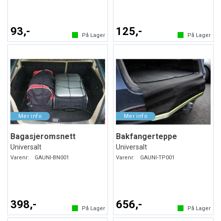
93,-
125,-
På Lager
På Lager
Bagasjeromsnett
Bakfangerteppe
Universalt
Universalt
Varenr:
GAUNI-BN001
Varenr:
GAUNI-TP001
398,-
656,-
På Lager
På Lager