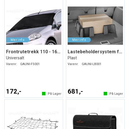
Frontrutetrekk 110 - 160 x 75 cm
Lastebeholdersystem for bagasjerommet
Universalt
Plast
Varenr:
GAUNI-FS001
Varenr:
GAUNI-LB001
172,-
681,-
På Lager
På Lager