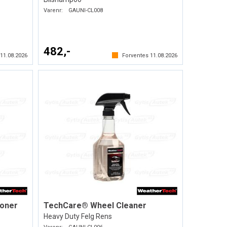
Varenr:
GAUNI-CL008
482,-
s
11.08.2026
Forventes
11.08.2026
ioner
TechCare® Wheel Cleaner
Heavy Duty Felg Rens