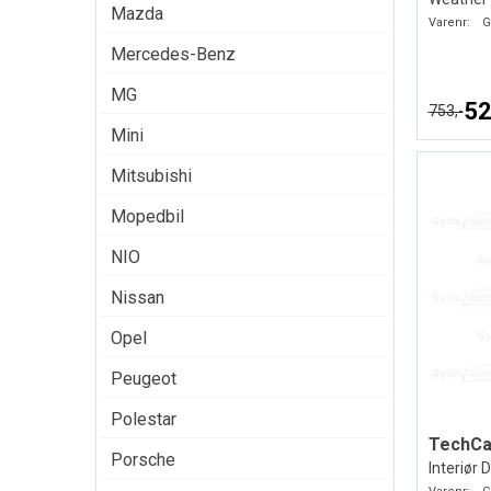
Mazda
Varenr:
G
Mercedes-Benz
MG
52
753,-
Mini
Mitsubishi
Mopedbil
NIO
Nissan
Opel
Peugeot
Polestar
TechCar
Porsche
Interiør D