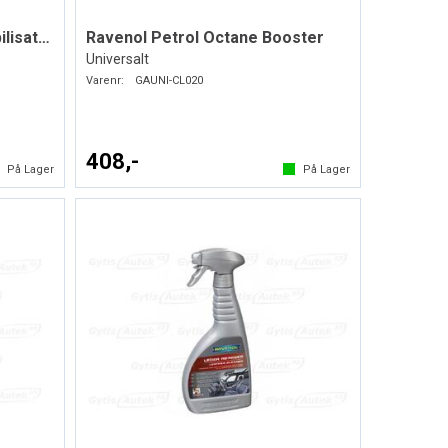
Ravenol Dieselkvalitetsstabilisator
Ravenol Petrol Octane Booster
Universalt
Varenr:
GAUNI-CL020
408,-
På Lager
På Lager