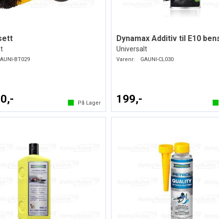
sett
Dynamax Additiv til E10 ben
t
Universalt
AUNI-BT029
Varenr:
GAUNI-CL030
0,-
199,-
På Lager