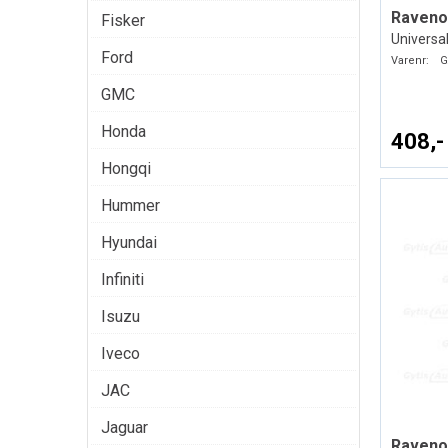
Fisker
Universal
Ford
Varenr:
G
GMC
Honda
408,-
Hongqi
Hummer
Hyundai
Infiniti
Isuzu
Iveco
JAC
Jaguar
Raveno