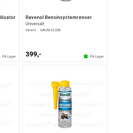
ilisator
Ravenol Bensinsystemrenser
Universalt
Varenr:
GAUNI-CL028
399,-
På Lager
På Lager