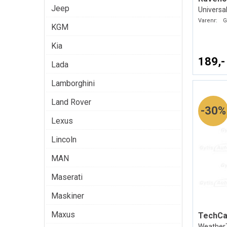
Jeep
Universal
Varenr:
G
KGM
Kia
189,-
Lada
Lamborghini
Land Rover
30%
Lexus
Lincoln
MAN
Maserati
Maskiner
Maxus
TechCa
WeatherT