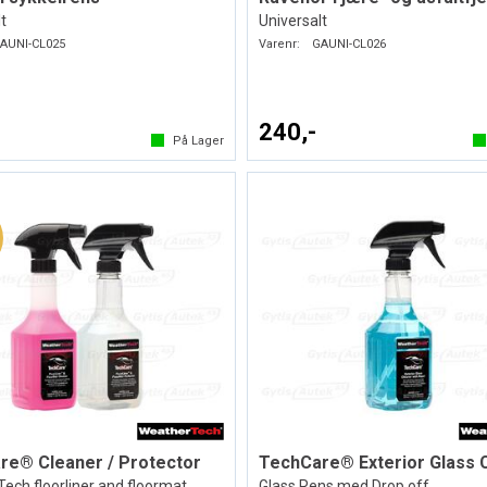
t
Universalt
AUNI-CL025
Varenr:
GAUNI-CL026
240,-
På Lager
re® Cleaner / Protector
TechCare® Exterior Glass 
ech floorliner and floormat
Glass Rens med Drop off