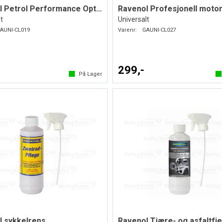
Ravenol Petrol Performance Optimizer
Ravenol Profesjonell moto
t
Universalt
AUNI-CL019
Varenr:
GAUNI-CL027
299,-
På Lager
l sykkelrens
Ravenol Tjære- og asfaltfj