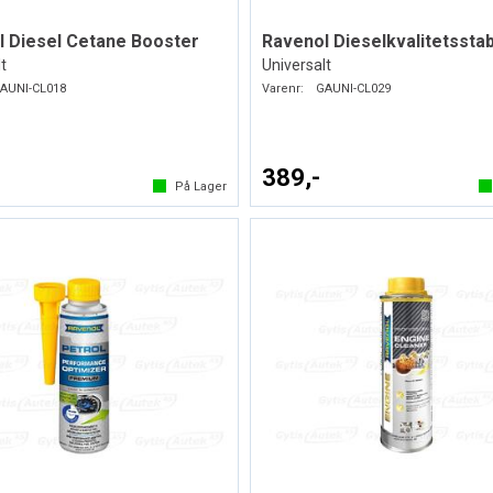
 Diesel Cetane Booster
t
Universalt
AUNI-CL018
Varenr:
GAUNI-CL029
389,-
På Lager