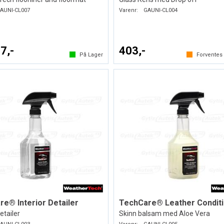
AUNI-CL007
Varenr:
GAUNI-CL004
7,-
403,-
På Lager
Forvente
e® Interior Detailer
TechCare® Leather Condit
etailer
Skinn balsam med Aloe Vera