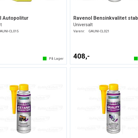
 Autopolitur
Ravenol Bensinkvalitet stab
t
Universalt
AUNI-CL015
Varenr:
GAUNI-CL021
408,-
På Lager