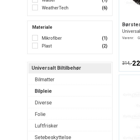
Walser
(1)
WeatherTech
(6)
Børste
Materiale
Universal
Mikrofiber
(1)
Varenr:
G
Plast
(2)
22
314,-
Universalt Biltilbehør
Bilmatter
Bilpleie
Diverse
Folie
Luftfrisker
Setebeskyttelse