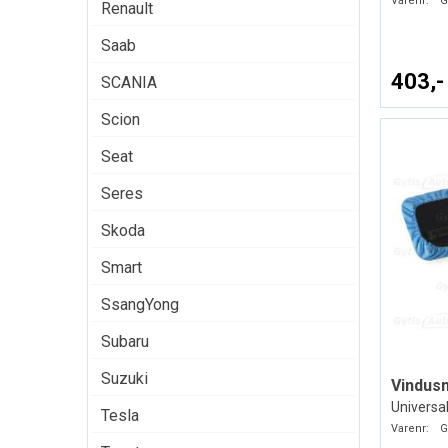
Varenr:
G
Renault
Saab
403,-
SCANIA
Scion
Seat
Seres
Skoda
Smart
SsangYong
Subaru
Suzuki
Vindusm
Universal
Tesla
Varenr:
G