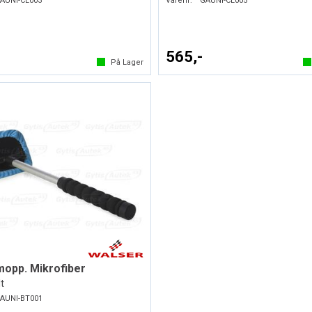
AUNI-CL003
Varenr:
GAUNI-CL005
565,-
På Lager
opp. Mikrofiber
t
AUNI-BT001