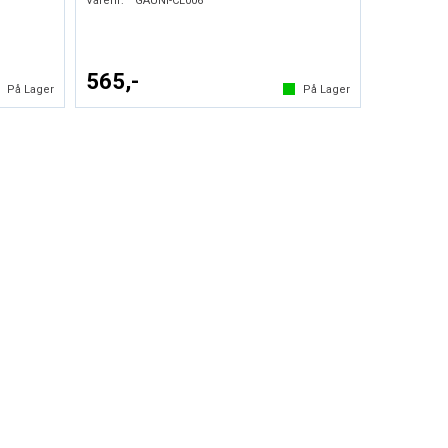
Varenr:
GAUNI-CL006
565,-
På Lager
På Lager