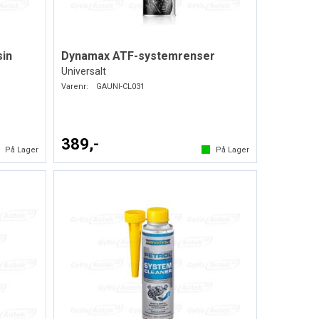
sin
Dynamax ATF-systemrenser
Universalt
Varenr:
GAUNI-CL031
389,-
På Lager
På Lager