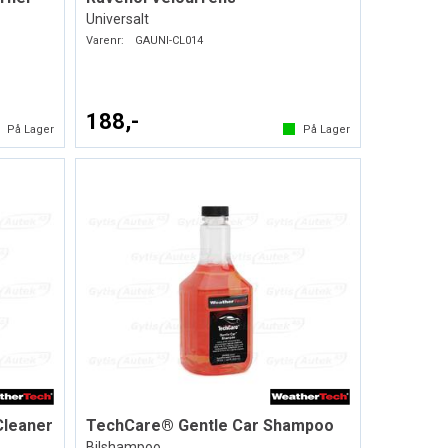
Universalt
Varenr:
GAUNI-CL014
188,-
På Lager
På Lager
Cleaner
TechCare® Gentle Car Shampoo
Bilshampoo