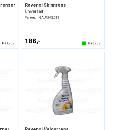
rrenser
Ravenol Skinnrens
Universalt
Varenr:
GAUNI-CL013
188,-
På Lager
På Lager
erner
Ravenol Velourrens