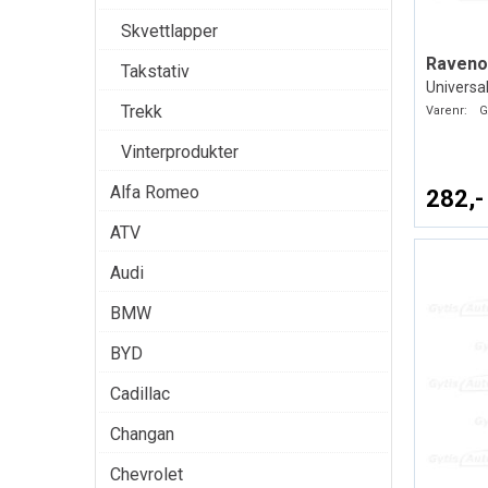
Skvettlapper
Ravenol
Takstativ
Universal
Trekk
Varenr:
G
Vinterprodukter
Alfa Romeo
282,-
ATV
Audi
BMW
BYD
Cadillac
Changan
Chevrolet