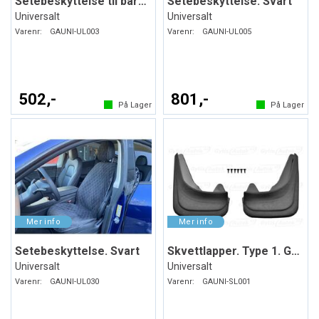
Setebeskyttelse til barneseter. Svart
Setebeskyttelse. Svart
Universalt
Universalt
Varenr:
GAUNI-UL003
Varenr:
GAUNI-UL005
502,-
801,-
På Lager
På Lager
Setebeskyttelse. Svart
Skvettlapper. Type 1. Gummi
Universalt
Universalt
Varenr:
GAUNI-UL030
Varenr:
GAUNI-SL001