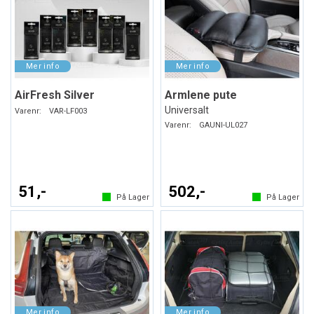
AirFresh Silver
Armlene pute
Universalt
Varenr:
VAR-LF003
Varenr:
GAUNI-UL027
51,-
502,-
På Lager
På Lager