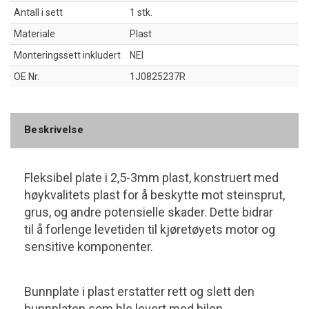
Antall i sett
1 stk.
Materiale
Plast
Monteringssett inkludert
NEI
OE Nr.
1J0825237R
Beskrivelse
Fleksibel plate i 2,5-3mm plast, konstruert med
høykvalitets plast for å beskytte mot steinsprut,
grus, og andre potensielle skader. Dette bidrar
til å forlenge levetiden til kjøretøyets motor og
sensitive komponenter.
Bunnplate i plast erstatter rett og slett den
bunnplaten som ble levert med bilen.