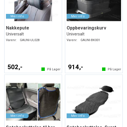
Nakkepute
Oppbevaringskurv
Universalt
Universalt
Varenr:
GAUNI-UL028
Varenr:
GAUNI-BK001
502,-
914,-
På Lager
På Lager