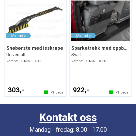
Snøbørste med isskrape
Sparketrekk med oppbevaring
Universalt
Svart
Varenr:
GAUNI-BT006
Varenr:
GAUNI-OP001
303,-
922,-
På Lager
På Lager
Kontakt oss
Mandag - fredag: 8.00 - 17.00