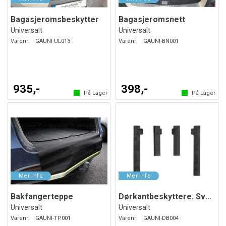
Bagasjeromsbeskytter
Bagasjeromsnett
Universalt
Universalt
Varenr:
GAUNI-UL013
Varenr:
GAUNI-BN001
935,-
398,-
På Lager
På Lager
Bakfangerteppe
Dørkantbeskyttere. Svart. Myk plast
Universalt
Universalt
Varenr:
GAUNI-TP001
Varenr:
GAUNI-DB004