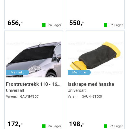
656,-
550,-
På Lager
På Lager
Frontrutetrekk 110 - 160 x 75 cm
Isskrape med hanske
Universalt
Universalt
Varenr:
GAUNI-FS001
Varenr:
GAUNI-BT005
172,-
198,-
På Lager
På Lager