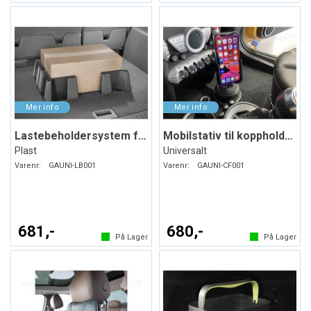
Lastebeholdersystem for bagasjerommet
Mobilstativ til koppholderen
Plast
Universalt
Varenr:
GAUNI-LB001
Varenr:
GAUNI-CF001
681,-
680,-
På Lager
På Lager