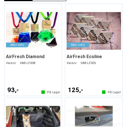
AirFresh Diamond
AirFresh Ecoline
Varenr:
VAR-LF008
Varenr:
VAR-LF005
93,-
125,-
På Lager
På Lager