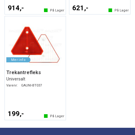
914,-
621,-
På Lager
På Lager
Trekantrefleks
Universalt
Varenr:
GAUNI-BT037
199,-
På Lager