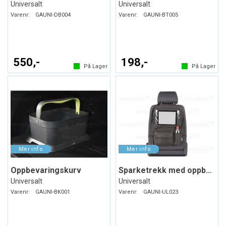
Universalt
Universalt
Varenr:
GAUNI-DB004
Varenr:
GAUNI-BT005
550,-
198,-
På Lager
På Lager
Oppbevaringskurv
Sparketrekk med oppbevaring
Universalt
Universalt
Varenr:
GAUNI-BK001
Varenr:
GAUNI-UL023