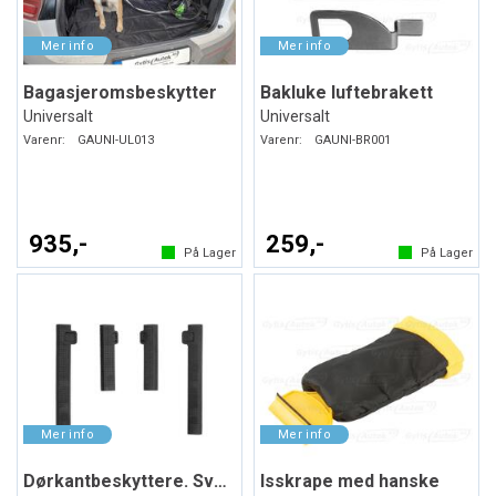
Bagasjeromsbeskytter
Bakluke luftebrakett
Universalt
Universalt
Varenr:
GAUNI-UL013
Varenr:
GAUNI-BR001
935,-
259,-
På Lager
På Lager
Dørkantbeskyttere. Svart. Myk plast
Isskrape med hanske