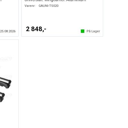
Varenr:
GAUNI-TS020
2 848,-
s
25.08.2026
På Lager