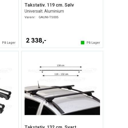
Takstativ. 119 cm. Sølv
Universalt. Aluminium
Varenr:
GAUNI-TS005
2 338,-
På Lager
På Lager
Takstativ. 132 cm. Svart