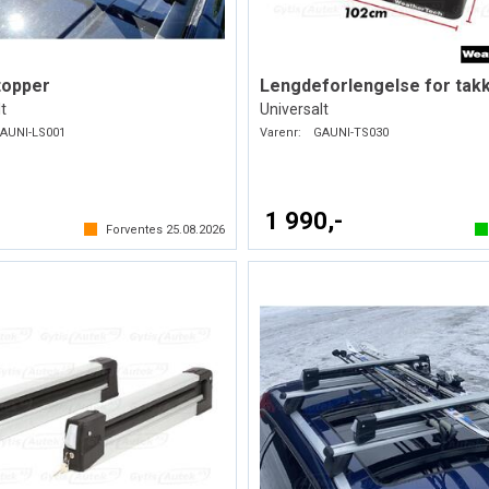
topper
Lengdeforlengelse for tak
t
Universalt
AUNI-LS001
Varenr:
GAUNI-TS030
-
1 990,-
Forventes
25.08.2026