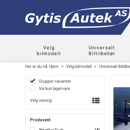
Velg
Universalt
bilmodell
Biltilbehør
Her er du nå:
Hjem
>
Velg bilmodell
>
Universalt Biltilb
Grupper varianter
Vis kun lagervare
Velg visning:
Produsent