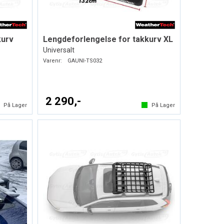
kurv
Lengdeforlengelse for takkurv XL
Universalt
Varenr:
GAUNI-TS032
2 290,-
På Lager
På Lager