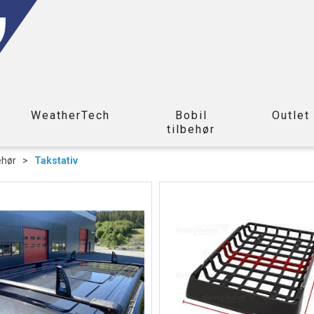
WeatherTech
Bobil
Outlet
tilbehør
ehør
>
Takstativ