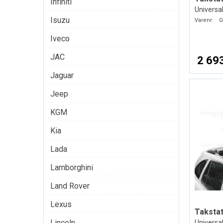
Infiniti
Universal
Isuzu
Varenr:
G
Iveco
JAC
2 693
Jaguar
Jeep
KGM
Kia
Lada
Lamborghini
Land Rover
Lexus
Takstat
Lincoln
Universa