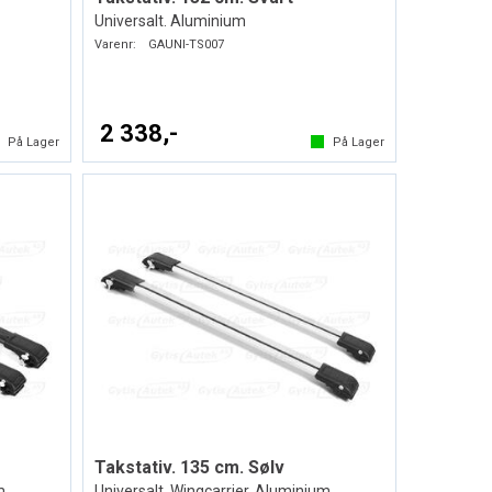
Universalt. Aluminium
Varenr:
GAUNI-TS007
2 338,-
På Lager
På Lager
Takstativ. 135 cm. Sølv
m
Universalt. Wingcarrier. Aluminium