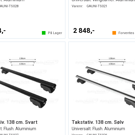
AUNI-TS028
Varenr:
GAUNI-TS021
,-
2 848,-
På Lager
Forvente
iv. 138 cm. Svart
Takstativ. 138 cm. Sølv
t. Flush. Aluminium
Universalt. Flush. Aluminium