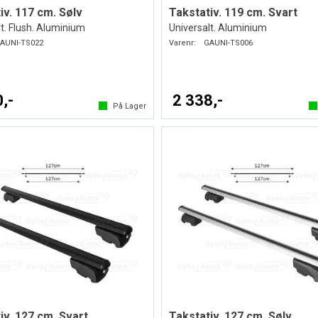
iv. 117 cm. Sølv
Takstativ. 119 cm. Svart
t. Flush. Aluminium
Universalt. Aluminium
AUNI-TS022
Varenr:
GAUNI-TS006
,-
2 338,-
På Lager
iv. 127 cm. Svart
Takstativ. 127 cm. Sølv