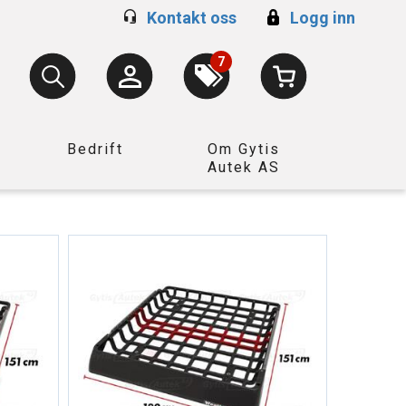
Kontakt oss
Logg inn
7
Bedrift
Om Gytis
Autek AS