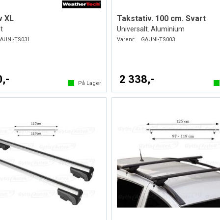
v XL
Takstativ. 100 cm. Svart
t
Universalt. Aluminium
AUNI-TS031
Varenr:
GAUNI-TS003
,-
2 338,-
På Lager