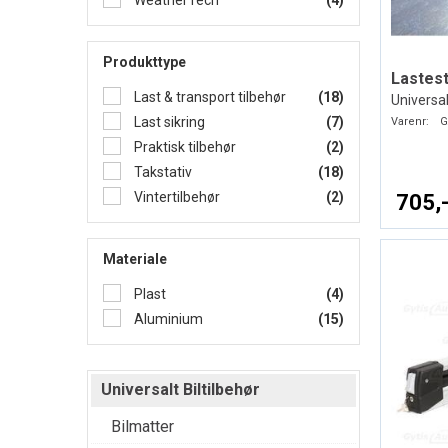
WeatherTech
(4)
Produkttype
Lastes
Last & transport tilbehør
(18)
Universal
Last sikring
(7)
Varenr:
G
Praktisk tilbehør
(2)
Takstativ
(18)
Vintertilbehør
(2)
705,
Materiale
Plast
(4)
Aluminium
(15)
Universalt Biltilbehør
Bilmatter