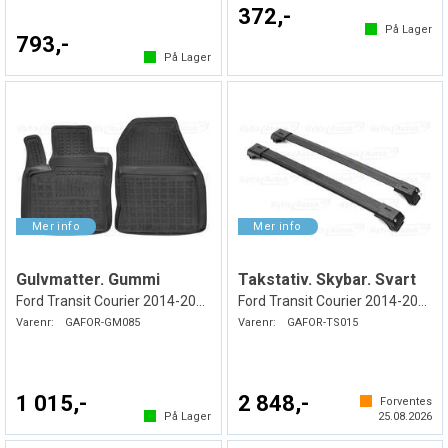
372,-
På Lager
793,-
På Lager
Gulvmatter. Gummi
Takstativ. Skybar. Svart
Ford Transit Courier 2014-2023
Ford Transit Courier 2014-2023
Varenr:
GAFOR-GM085
Varenr:
GAFOR-TS015
1 015,-
2 848,-
Forventes
På Lager
25.08.2026