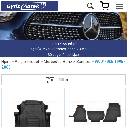
Fri frakt og retur!
Lagerførte varer leveres innen 2-4 virkedager
30 dager åpent kjøp
Hjem
>
Velg bilmodell
>
Mercedes-Benz
>
Sprinter
>
W901-905 1995-
2006
Filter