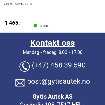
Varenr:
GAMER-VV173
1 465,-
På Lager
Kontakt oss
Mandag - fredag: 8.00 - 17.00
(+47) 458 39 590
post@gytisautek.no
Gytis Autek AS
Gevinglia 108, 7517 HELL