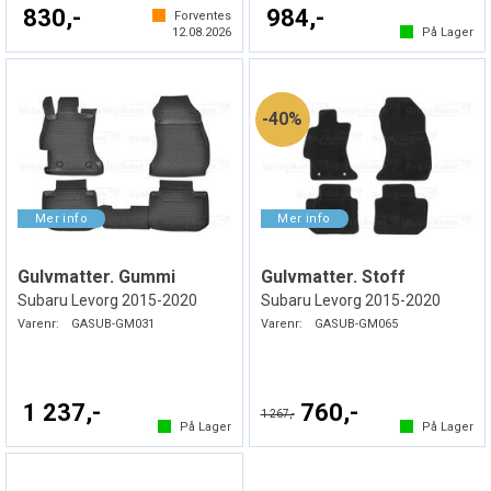
830,-
984,-
Forventes
12.08.2026
På Lager
40%
Gulvmatter. Gummi
Gulvmatter. Stoff
Subaru Levorg 2015-2020
Subaru Levorg 2015-2020
Varenr:
GASUB-GM031
Varenr:
GASUB-GM065
1 237,-
760,-
1 267,-
På Lager
På Lager