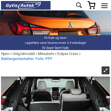
Fri frakt og retur!
Lagerførte varer leveres innen 2-4 virkedager
30 dager åpent kjøp
Hjem
>
Velg bilmodell
>
Mitsubishi
>
Eclipse Cross
>
Bakfangerbeskytter. Folie. PPF