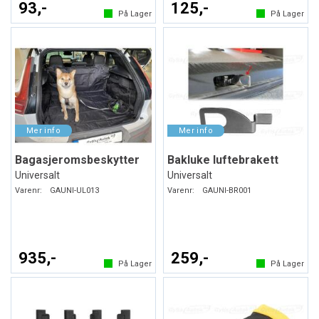
93,-
125,-
På Lager
På Lager
Bagasjeromsbeskytter
Bakluke luftebrakett
Universalt
Universalt
Varenr:
GAUNI-UL013
Varenr:
GAUNI-BR001
935,-
259,-
På Lager
På Lager