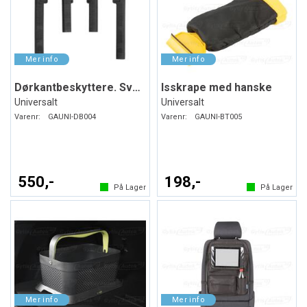
Dørkantbeskyttere. Svart. Myk plast
Isskrape med hanske
Universalt
Universalt
Varenr:
GAUNI-DB004
Varenr:
GAUNI-BT005
550,-
198,-
På Lager
På Lager