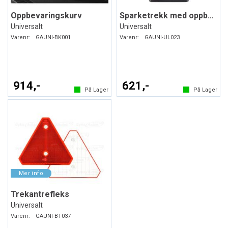
Oppbevaringskurv
Sparketrekk med oppbevaring
Universalt
Universalt
Varenr:
GAUNI-BK001
Varenr:
GAUNI-UL023
914,-
621,-
På Lager
På Lager
Trekantrefleks
Universalt
Varenr:
GAUNI-BT037