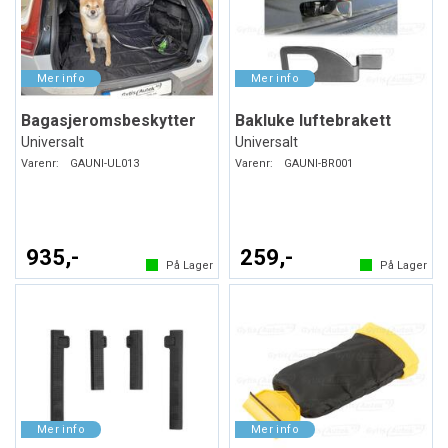
Bagasjeromsbeskytter
Bakluke luftebrakett
Universalt
Universalt
Varenr:
GAUNI-UL013
Varenr:
GAUNI-BR001
935,-
259,-
På Lager
På Lager