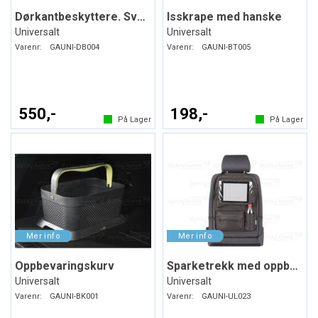
Dørkantbeskyttere. Svart. Myk plast
Isskrape med hanske
Universalt
Universalt
Varenr:
GAUNI-DB004
Varenr:
GAUNI-BT005
550,-
198,-
På Lager
På Lager
Oppbevaringskurv
Sparketrekk med oppbevaring
Universalt
Universalt
Varenr:
GAUNI-BK001
Varenr:
GAUNI-UL023