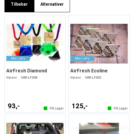
Tilbehør
Alternativer
AirFresh Diamond
AirFresh Ecoline
Varenr:
VAR-LF008
Varenr:
VAR-LF005
93,-
125,-
På Lager
På Lager