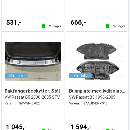
531,-
666,-
På Lager
På Lager
Bakfangerbeskytter. Stål
Bunnplate med lydisolasjon. Plast
VW Passat B5 2000-2005 STV
VW Passat B5 1996-2005
Varenr:
GAVWN-BF020
Varenr:
GAAUD-BPP04B
1 045,-
1 594,-