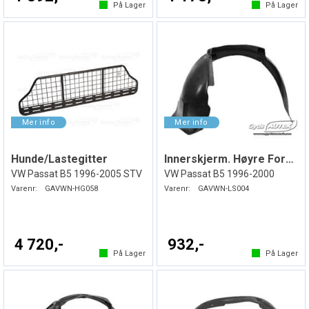
På Lager
På Lager
Hunde/Lastegitter
Innerskjerm. Høyre Foran. Plast
VW Passat B5 1996-2005 STV
VW Passat B5 1996-2000
Varenr:
GAVWN-HG058
Varenr:
GAVWN-LS004
4 720,-
932,-
På Lager
På Lager