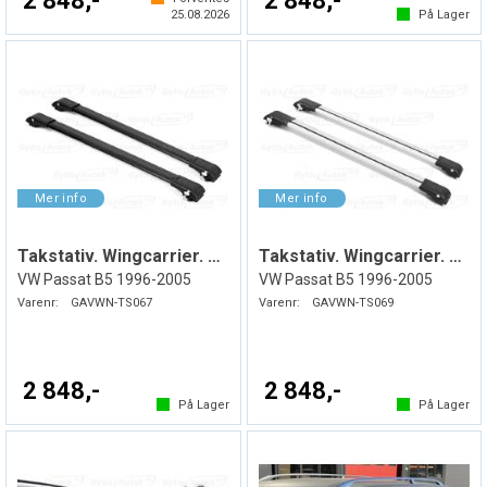
2 848,-
2 848,-
25.08.2026
På Lager
Takstativ. Wingcarrier. Svart
Takstativ. Wingcarrier. Sølv
VW Passat B5 1996-2005
VW Passat B5 1996-2005
Varenr:
GAVWN-TS067
Varenr:
GAVWN-TS069
2 848,-
2 848,-
På Lager
På Lager