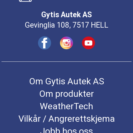
Gytis Autek AS
Gevinglia 108, 7517 HELL
Om Gytis Autek AS
Om produkter
WeatherTech
Vilkår / Angrerettskjema
Jobb hos oss