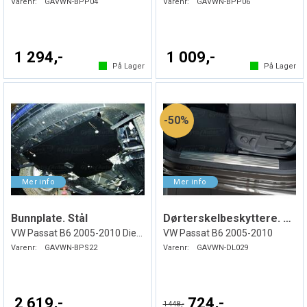
Varenr:
GAVWN-BPP04
Varenr:
GAVWN-BPP06
1 294,-
1 009,-
På Lager
På Lager
50%
Bunnplate. Stål
Dørterskelbeskyttere. Foran. Indre. Stål
VW Passat B6 2005-2010 Diesel
VW Passat B6 2005-2010
Varenr:
GAVWN-BPS22
Varenr:
GAVWN-DL029
2 619,-
724,-
1 448,-