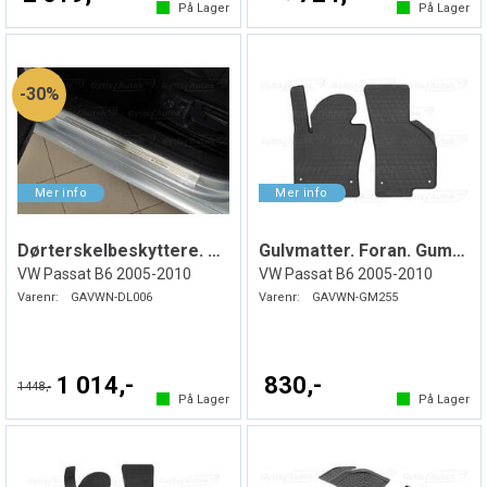
På Lager
På Lager
30%
Dørterskelbeskyttere. Stål
Gulvmatter. Foran. Gummi
VW Passat B6 2005-2010
VW Passat B6 2005-2010
Varenr:
GAVWN-DL006
Varenr:
GAVWN-GM255
1 014,-
830,-
1 448,-
På Lager
På Lager