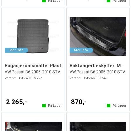
På Lager
På Lager
Bagasjeromsmatte. Plast
Bakfangerbeskytter. Mørk. Stål
VW Passat B6 2005-2010 STV
VW Passat B6 2005-2010 STV
Varenr:
GAVWN-BM227
Varenr:
GAVWN-BF054
2 265,-
870,-
På Lager
På Lager