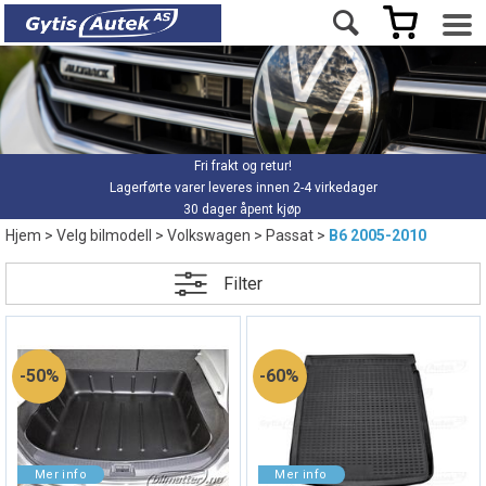
Fri frakt og retur!
Lagerførte varer leveres innen 2-4 virkedager
30 dager åpent kjøp
Hjem
>
Velg bilmodell
>
Volkswagen
>
Passat
>
B6 2005-2010
Filter
50%
60%