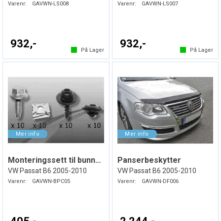
Varenr:
GAVWN-LS008
Varenr:
GAVWN-LS007
932,-
932,-
På Lager
På Lager
Monteringssett til bunnplate i plast
Panserbeskytter
VW Passat B6 2005-2010
VW Passat B6 2005-2010
Varenr:
GAVWN-BPC05
Varenr:
GAVWN-DF006