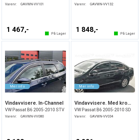
Varenr:
GAVWN-VV101
Varenr:
GAVWN-VV132
1 467,-
1 848,-
På Lager
På Lager
Vindavvisere. In-Channel
Vindavvisere. Med kromliste
VW Passat B6 2005-2010 STV
VW Passat B6 2005-2010 SD
Varenr:
GAVWN-VV080
Varenr:
GAVWN-VV034