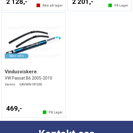
2 128,-
2 201,-
Ikke på lager
På Lager
Vindusviskere
VW Passat B6 2005-2010
Varenr:
GAVWN-VP030
469,-
På Lager