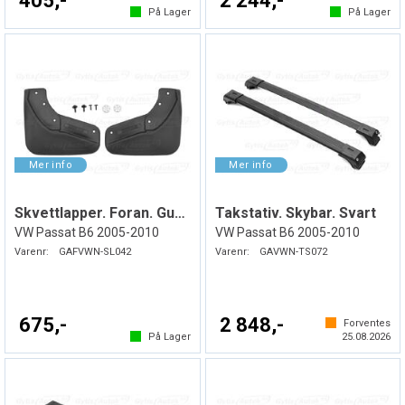
405,-
2 244,-
På Lager
På Lager
Skvettlapper. Foran. Gummi
Takstativ. Skybar. Svart
VW Passat B6 2005-2010
VW Passat B6 2005-2010
Varenr:
GAFVWN-SL042
Varenr:
GAVWN-TS072
675,-
2 848,-
Forventes
På Lager
25.08.2026